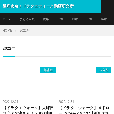
徹底攻略！ドラクエウォーク動画研究所
ホーム
まとめ全般
攻略
13章
14章
15章
16章
HOME
2022年
2022年
無課金
未分類
2022.12.31
2022.12.31
【ドラクエウォーク】大晦日
【ドラクエウォーク】メドロ
は心珠で決まり！ 2000連生
ーアは●●べきだ!?【新年ガチ