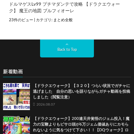
ドルマゲスLv99 プチマダンテで攻略 【ドラクエウォー
ク】 魔王の地図 ブルフィオーレ
23件のビュー
|
カテゴリ:
まとめ全般
Back to Top
新着動画
【ドラクエウォーク】【３２０】つらい状況でガチャに
逃げました 自分の思いを語りながらガチャ動画を投稿
しました（閲覧注意）
2026.08.07
【ドラクエウォーク】200連天井覚悟のジェム投入！魔
力の宝鞭よりもピサロ頭が6万ジェム価値ありにカモら
れないように気をつけて下さい！！【DQウォーク】ロ