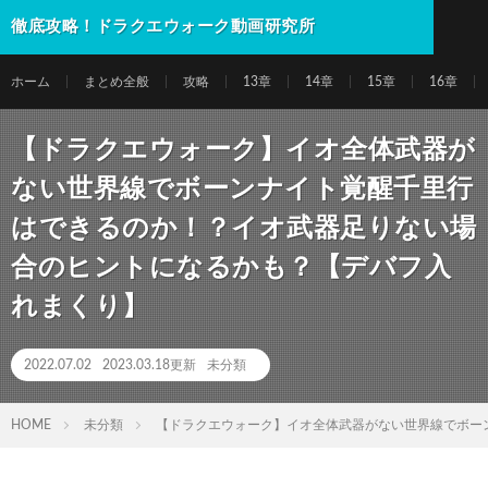
徹底攻略！ドラクエウォーク動画研究所
ホーム
まとめ全般
攻略
13章
14章
15章
16章
【ドラクエウォーク】イオ全体武器が
ない世界線でボーンナイト覚醒千里行
はできるのか！？イオ武器足りない場
合のヒントになるかも？【デバフ入
れまくり】
2022.07.02
2023.03.18更新
未分類
HOME
未分類
【ドラクエウォーク】イオ全体武器がない世界線でボー