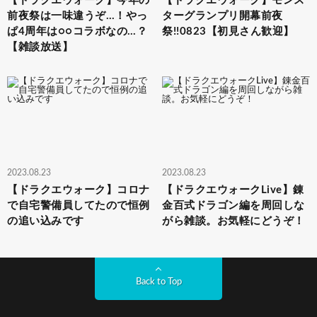
【ドラクエウォーク】今年の
【ドラクエウォーク】モンス
前夜祭は一味違うぞ…！やっ
ターグランプリ開幕前夜
ぱ4周年は○○コラボなの…？
祭!!0823【初見さん歓迎】
【雑談放送】
2023.08.23
2023.08.23
【ドラクエウォーク】コロナ
【ドラクエウォークLive】錬
で自宅警備員してたので恒例
金百式ドラゴン編を周回しな
の追い込みです
がら雑談。お気軽にどうぞ！
Back to Top