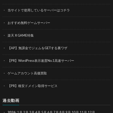
当サイトで使用しているサーバーはコチラ
おすすめ無料ゲームサーバー
楽天 X GAME特集
【AP】無課金でジェムをGETする裏ワザ
【PR】WordPress表示速度No.1高速サーバー
ゲームアカウント高価買取
【PR】格安ドメイン取得サービス
過去動画
2026
:
1月
2月
3月
4月
5月
6月
7月
8月
9月
10月
11月
12月