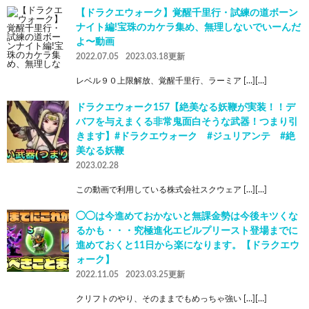
【ドラクエウォーク】覚醒千里行・試練の道ボーン
ナイト編!宝珠のカケラ集め、無理しないでいーんだ
よ〜動画
2022.07.05
2023.03.18更新
レベル９０上限解放、覚醒千里行、ラーミア […][…]
ドラクエウォーク157【絶美なる妖鞭が実装！！デ
バフを与えまくる非常鬼面白そうな武器！つまり引
きます】#ドラクエウォーク #ジュリアンテ #絶
美なる妖鞭
2023.02.28
この動画で利用している株式会社スクウェア […][…]
◯◯は今進めておかないと無課金勢は今後キツくな
るかも・・・究極進化エビルプリースト登場までに
進めておくと11日から楽になります。【ドラクエウ
ォーク】
2022.11.05
2023.03.25更新
クリフトのやり、そのままでもめっちゃ強い […][…]