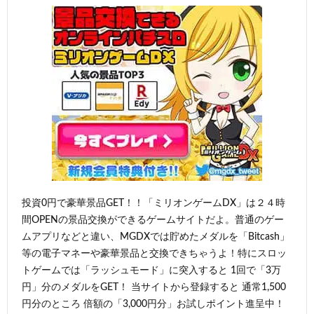
投資0円で豪華景品GET！！「ミリオンゲームDX」は２４時
間OPENの景品交換ができるゲームサイトだよ。普通のゲー
ムアプリなどと違い、MGDXでは貯めたメダルを「Bitcash」
等の電子マネーや豪華景品と交換できちゃうよ！特にスロッ
トゲームでは「ラッシュモード」に突入すると 1回で「3万
円」分のメダルをGET！ 当サイトから登録すると 通常1,500
円分のところ 倍額の「3,000円分」お試しポイント進呈中！