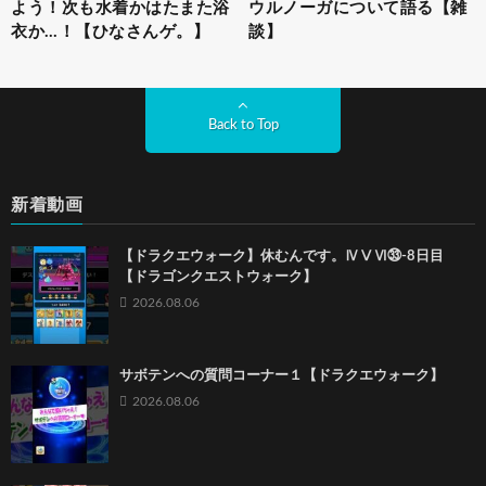
よう！次も水着かはたまた浴
ウルノーガについて語る【雑
衣か…！【ひなさんゲ。】
談】
Back to Top
新着動画
【ドラクエウォーク】休むんです。ⅣⅤⅥ㉝-8日目
【ドラゴンクエストウォーク】
2026.08.06
サボテンへの質問コーナー１【ドラクエウォーク】
2026.08.06