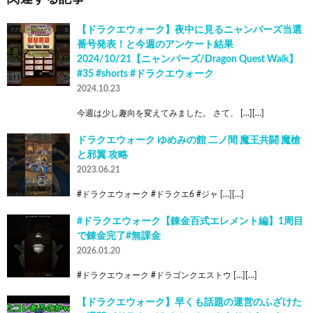
【ドラクエウォーク】夜中に見るニャンバーズ当選
番号発表！と今週のアンケート結果
2024/10/21【ニャンバーズ/Dragon Quest Walk】
#35 #shorts #ドラクエウォーク
2024.10.23
今週は少し趣向を変えてみました。 さて、 […][…]
ドラクエウォーク ゆめみの館 二ノ間 魔王共闘 魔槍
と邪翼 攻略
2023.06.21
#ドラクエウォーク #ドラクエ6 #ジャ […][…]
#ドラクエウォーク【錬金百式エレメント編】1周目
で錬金完了#無課金
2026.01.20
#ドラクエウォーク #ドラゴンクエストウ […][…]
【ドラクエウォーク】早くも話題の運営のふざけた