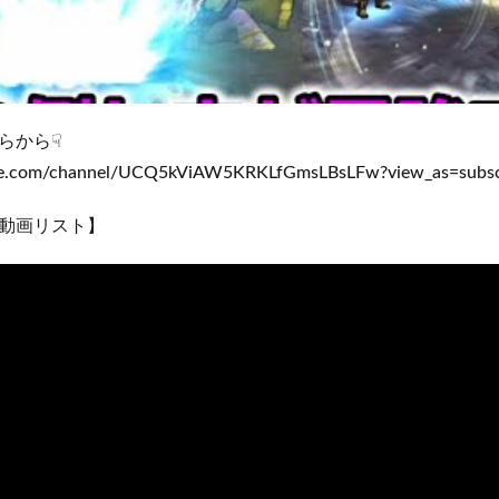
らから☟
be.com/channel/UCQ5kViAW5KRKLfGmsLBsLFw?view_as=subsc
動画リスト】