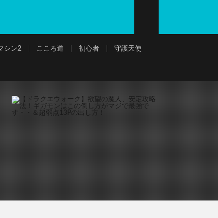
マシン2
こころ道
初心者
守護天使