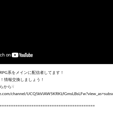
RPG系をメインに配信者してます！
てます！情報交換しましょう！
らから☟
be.com/channel/UCQ5kViAW5KRKLfGmsLBsLFw?view_as=subsc
==========================================