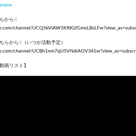
anana
らから☟
be.com/channel/UCQ5kViAW5KRKLfGmsLBsLFw?view_as=subsc
ちらから☟（いつか活動予定）
be.com/channel/UCBh1nm7sjiJ5VNdiAOV341w?view_as=subscr
動画リスト】