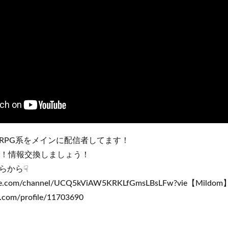
RPG系をメインに配信者してます！
てます！情報交換しましょう！
らから☟
tube.com/channel/UCQ5kViAW5KRKLfGmsLBsLFw?vie【Mil
.com/profile/11703690