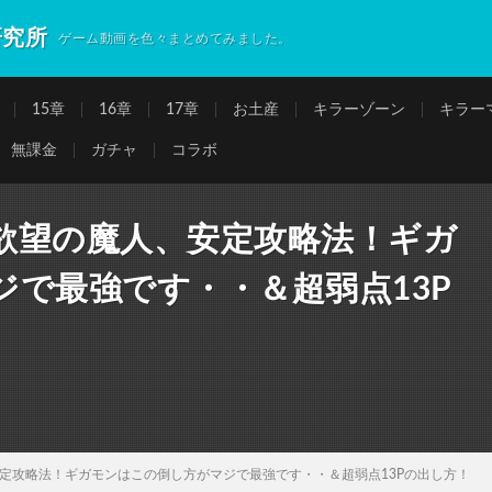
研究所
ゲーム動画を色々まとめてみました。
15章
16章
17章
お土産
キラーゾーン
キラー
無課金
ガチャ
コラボ
欲望の魔人、安定攻略法！ギガ
で最強です・・＆超弱点13P
定攻略法！ギガモンはこの倒し方がマジで最強です・・＆超弱点13Pの出し方！