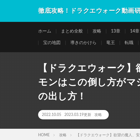
徹底攻略！ドラクエウォーク動画
ホーム
まとめ全般
攻略
13章
14章
宝の地図
導きのかけら
竜王
転職
【ドラクエウォーク】
モンはこの倒し方がマジ
の出し方！
2022.10.05
2023.03.19更新
攻略
HOME
攻略
【ドラクエウォーク】欲望の魔人、安