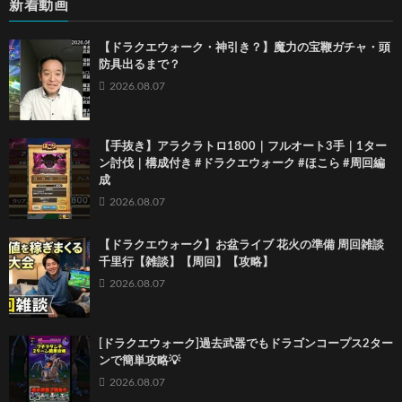
新着動画
【ドラクエウォーク・神引き？】魔力の宝鞭ガチャ・頭
防具出るまで？
2026.08.07
【手抜き】アラクラトロ1800｜フルオート3手｜1ター
ン討伐｜構成付き #ドラクエウォーク #ほこら #周回編
成
2026.08.07
【ドラクエウォーク】お盆ライブ 花火の準備 周回雑談
千里行【雑談】【周回】【攻略】
2026.08.07
[ドラクエウォーク]過去武器でもドラゴンコープス2ター
ンで簡単攻略💡
2026.08.07