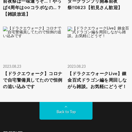
前夜祭は一味違うぞ…！やっ
ターグランプリ開幕前夜
ぱ4周年は○○コラボなの…？
祭!!0823【初見さん歓迎】
【雑談放送】
2023.08.23
2023.08.23
【ドラクエウォーク】コロナ
【ドラクエウォークLive】錬
で自宅警備員してたので恒例
金百式ドラゴン編を周回しな
の追い込みです
がら雑談。お気軽にどうぞ！
Back to Top