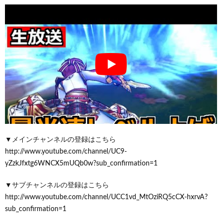
▼メインチャンネルの登録はこちら
http://www.youtube.com/channel/UC9-
yZzkJfxtg6WNCX5mUQb0w?sub_confirmation=1
▼サブチャンネルの登録はこちら
http://www.youtube.com/channel/UCC1vd_MtOziRQ5cCX-hxrvA?
sub_confirmation=1