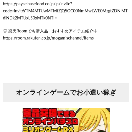
https://payse.basefood.co.jp/lp/invite?
code=inviteYTM4MTUwMTMtZjQ5OC00NmMwLWE0MzgtZDNlMT
diNDk2MTUxLS0xMTk0NTI=
🛒 楽天Roomでも購入品・おすすめアイテム紹介中
https://room.rakuten.co.jp/mogamischannel/items
オンラインゲームでお小遣い稼ぎ