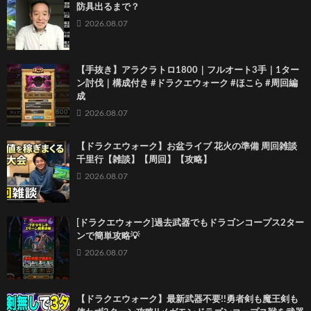
防具出るまで？
2026.08.07
【手抜き】アラクラトロ1800｜フルオート3手｜1ター
ン討伐｜構成付き #ドラクエウォーク #ほこら #周回編
成
2026.08.07
【ドラクエウォーク】お盆ライブ 花火の準備 周回雑談
千里行【雑談】【周回】【攻略】
2026.08.07
[ドラクエウォーク]過去武器でもドラゴンコープス2ター
ンで簡単攻略💡
2026.08.07
【ドラクエウォーク】最新武器不要!!勇者剣も魔王剣も