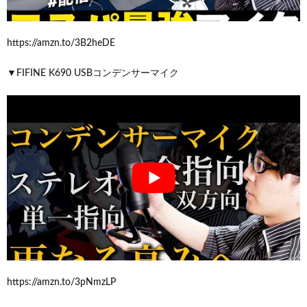
https://amzn.to/3B2heDE
▼FIFINE K690 USBコンデンサーマイク
https://amzn.to/3pNmzLP