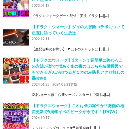
2023.05.18
ドラクエウォークゲーム配信 実況 ドラク […][…]
【ドラクエウォーク】ダイの大冒険コラボについて
正直に語っていく生放送！
2022.12.11
【生配信時のお願い】 ▼以下のチャットは […][…]
【ドラクエウォーク】1ターンで超簡単に終わるこ
の方法が楽です!!あくまの書のほこらを装備難民で
もできるぎんがのつるぎ１本のみ防具アクセ無しの
裸攻略!!
2024.01.25
2024.03.31更新
DQウォークほこら新シーズンスタートで新 […][…]
【ドラクエウォーク】これは全力案件か!? 激熱の地
図更新で5周年イベのピークが今です!!【DQW】
2024.10.17
メンバーシップやってます!! 毎週金or […][…]