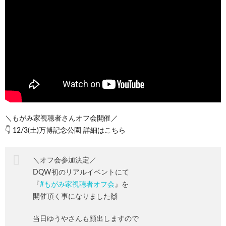
＼もがみ家視聴者さんオフ会開催／
👇 12/3(土)万博記念公園 詳細はこちら
＼オフ会参加決定／
DQW初のリアルイベントにて
『
#もがみ家視聴者オフ会
』を
開催頂く事になりました🙌
当日ゆうやさんも顔出しますので