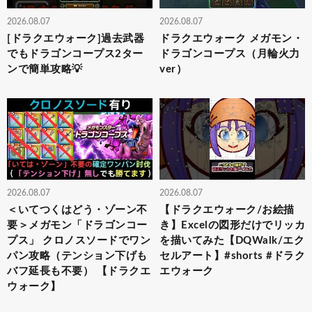
2026.08.07
2026.08.07
[ドラクエウォーク]過去武器
ドラクエウォーク メガモン・
でもドラゴンコープス2ター
ドラゴンコープス（月輪火力
ンで簡単攻略💡
ver）
2026.08.07
2026.08.07
＜いてつくはどう・ゾーン不
【ドラクエウォーク/お絵描
要＞メガモン「ドラゴンコー
き】Excelの図形だけでリッカ
プス」 クロノスソードでワン
を描いてみた【DQWalk/エク
パン攻略（テンション下げも
セルアート】#shorts #ドラク
バフ延長も不要） 【ドラクエ
エウォーク
ウォーク】