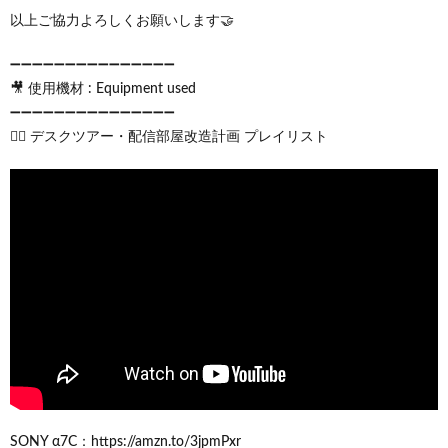
以上ご協力よろしくお願いします🤝
➖➖➖➖➖➖➖➖➖➖➖➖➖➖➖
🎥 使用機材 : Equipment used
➖➖➖➖➖➖➖➖➖➖➖➖➖➖➖
💁‍♀️ デスクツアー・配信部屋改造計画 プレイリスト
SONY α7C：https://amzn.to/3jpmPxr