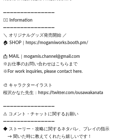
➖➖➖➖➖➖➖➖➖➖➖➖➖➖➖
🙋‍♂️ Information
➖➖➖➖➖➖➖➖➖➖➖➖➖➖➖
＼ オリジナルグッズ発売開始 ／
🏠 SHOP｜https://mogamiworks.booth.pm/
📩 MAIL｜mogamis.channel@gmail.com
※お仕事のお問い合わせはこちらまで
※For work inquiries, please contact here.
🎨 キャラクターイラスト
桜沢かなた先生：https://twitter.com/ousawakanata
➖➖➖➖➖➖➖➖➖➖➖➖➖➖➖
⚠️ コメント・チャットに関するお願い
➖➖➖➖➖➖➖➖➖➖➖➖➖➖➖
◆ ストーリー・攻略に関するネタバレ、プレイの指示
→ 聞いた時に教えてくれたら嬉しいです！