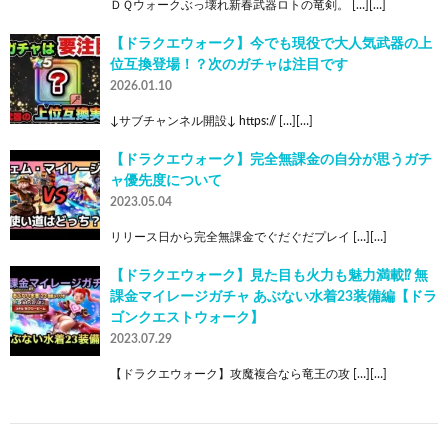
ＤＱウォークぶっ壊れ新春武器ロトの竜剣。 […][…]
【ドラクエウォーク】今でも現役で大人気武器の上
位互換登場！？次のガチャは注目です
2026.01.10
↓サブチャンネル開設↓ https:// […][…]
【ドラクエウォーク】完全無課金の自分が思うガチ
ャ優先度について
2023.05.04
リリース日から完全無課金でぐだぐだプレイ […][…]
【ドラクエウォーク】見た目も火力も魅力満載⁉︎ 無
課金マイレージガチャ あぶない水着23装備編【ドラ
ゴンクエストウォーク】
2023.07.29
【ドラクエウォーク】攻魔複合なら竜王の攻 […][…]