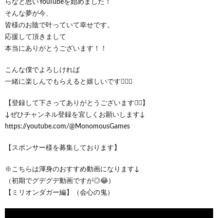
らなと思いYouTubeを始めました！
そんな夢が今、
皆様のお陰で叶っていて幸せです。
応援して頂きまして
本当にありがとうございます！！
こんな僕でよろしければ
一緒に楽しんでもらえると嬉しいです🙇‍♂️✨
【登録して下さってありがとうございます🙇‍♂️】
↓ぜひチャンネル登録を宜しくお願いします↓
https://youtube.com/@MonomousGames
【スポンサー様を募集しております】
※こちらは渾身のおすすめ動画になります↓
（初期でグデグデ動画ですが◎😂）
【ミリオンダガー編】（会心の鬼）