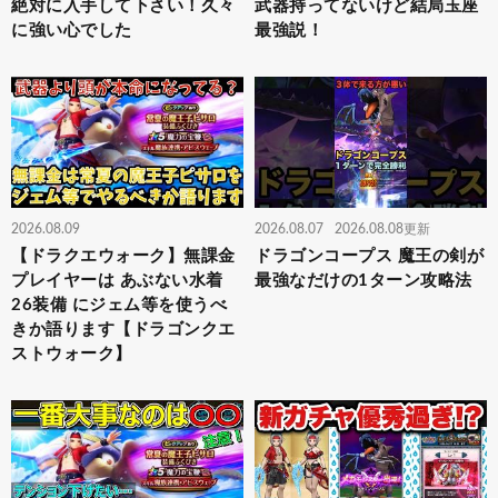
絶対に入手して下さい！久々
武器持ってないけど結局玉座
に強い心でした
最強説！
2026.08.09
2026.08.07
2026.08.08更新
【ドラクエウォーク】無課金
ドラゴンコープス 魔王の剣が
プレイヤーは あぶない水着
最強なだけの1ターン攻略法
26装備 にジェム等を使うべ
きか語ります【ドラゴンクエ
ストウォーク】