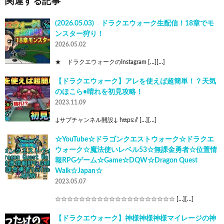
関連する記事
(2026.05.03) ドラクエウォーク生配信！18章でモ
ンスター狩り！
2026.05.02
★ ドラクエウォークのInstagram […][…]
【ドラクエウォーク】アレを使えば超簡単！？天気
のほこら•晴れを初見攻略！
2023.11.09
↓サブチャンネル開設↓ https:// […][…]
☆YouTube☆ドラゴンクエストウォーク☆ドラクエ
ウォーク☆魔法使いレベル53☆無課金勇者☆位置情
報RPGゲーム☆Game☆DQW☆Dragon Quest
Walk☆Japan☆
2023.05.07
☆☆☆☆☆☆☆☆☆☆☆☆☆☆☆☆☆☆☆☆ […][…]
【ドラクエウォーク】神様神様神様マイレージの神