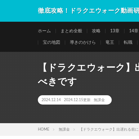
徹底攻略！ドラクエウォーク動画
ホーム
まとめ全般
攻略
13章
14章
宝の地図
導きのかけら
竜王
転職
【ドラクエウォーク】
べきです
2024.12.14
2024.12.15更新
無課金
HOME
無課金
【ドラクエウォーク】出遅れる前に