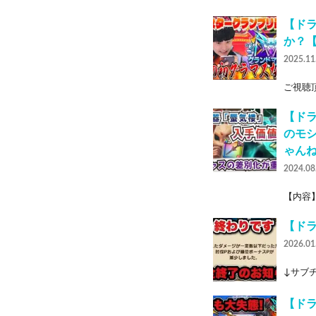
【ド
か？
2025.11
ご視聴頂
【ドラ
のモ
ゃん
2024.08
【内容】
【ド
2026.01
↓サブチャ
【ド