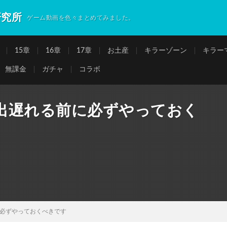
研究所
ゲーム動画を色々まとめてみました。
15章
16章
17章
お土産
キラーゾーン
キラー
無課金
ガチャ
コラボ
出遅れる前に必ずやっておく
必ずやっておくべきです