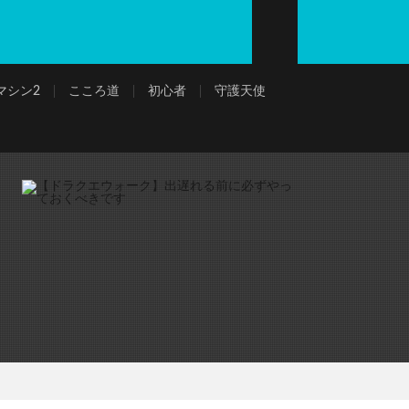
マシン2
こころ道
初心者
守護天使