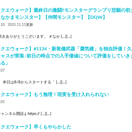
ラクエウォーク】最終日の激闘‼︎モンスターグランプリ悲願の初
【なかまモンスター】【仲間モンスター】【DQW】
.10
2025.11.11更新
きありがとうございます。 ＃なか […][…]
クエウォーク】#1134・新装備武器「蜃気楼」を独自評価！
シャスが実装♪前日の時点での入手価値について評価をしていき
ねる」
.07
 本日は8/8からスタートする「 […][…]
ラクエウォーク】もう無理！現実を受け入れられない
.05
ンネル開設↓ https:// […][…]
ラクエウォーク】早くもやらかした