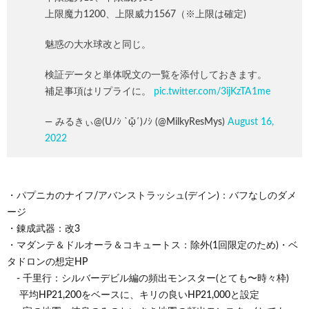
上限魔力1200、上限威力1567（※上限は確定)
魅惑の大水球改と同じ。
検証データと単体呪文の一覧を添付しておきます。
補足事項はリプライに。
pic.twitter.com/3ijKzTA1me
— みるきぃ@(Uﾉｼ `ᾥ´)ﾉｼ (@MilkyResMys)
August 16,
2022
・パプニカのナイフ/アバンストラッシュ(デイン)：バフなしのダメ
ージ
・錬成武器：改3
・マダンテ＆ドルオーラ＆コキュートス：除外(1回限定のため)・ベ
タドロンの想定HP
- 千里行：シルバーデビル編の頻出モンスター(とても〜時々枠)
平均HP21,200をベースに、キリの良いHP21,000と設定