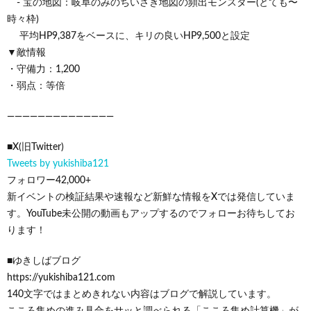
- 宝の地図：岐阜のみのちいさき地図の頻出モンスター(とても〜
時々枠)
平均HP9,387をベースに、キリの良いHP9,500と設定
▼敵情報
・守備力：1,200
・弱点：等倍
——————————————
■X(旧Twitter)
Tweets by yukishiba121
フォロワー42,000+
新イベントの検証結果や速報など新鮮な情報をXでは発信していま
す。YouTube未公開の動画もアップするのでフォローお待ちしてお
ります！
■ゆきしばブログ
https://yukishiba121.com
140文字ではまとめきれない内容はブログで解説しています。
こころ集めの進み具合をサッと調べられる「こころ集め計算機」が