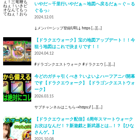
いやだ～千里行いやだぁ～地図へ戻るだぁ～ぐ～る
ぐるっ♪
2024.12.01
↓メンバーシップ登録URL↓ https […][…]
【ドラクエウォーク】宝の地図アップデート！！今
狙う地図はこれで決まりです！！
2024.04.12
#ドラゴンクエストウォーク #ドラクエウ […][…]
今どのガチャ引くべき？いよいよハーフアニバ開幕
です【ドラクエウォーク】【ドラゴンクエストウォ
ーク】
2026.03.15
サブチャンネルはこちら→https:// […][…]
【ドラクエウォーク配信】6周年スマートウォーク
お次はなんだ！？新遊戯と新武器とは…！？【ひな
さんゲ。】
2025.10.08