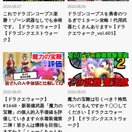
2026.08.07
2026.08.06
これでドラゴンコープス楽
ドラゴンコープスを勇者のつ
勝！ゾーン武器なしでも余裕
るぎで１ターン攻略！代用武
です。【ドラクエウォーク】
器たくさんあります○【ドラ
【ドラゴンクエストウォー
クエウォーク_vol.601】
ク】
2026.08.05
2026.08.05
【ドラクエウォーク】
魔力の宝鞭は引くべき？怖気
#1668・新装備武器「魔力の
ついてるんですか？〇〇して
宝鞭」の個人的入手価値を評
ください【ドラクエウォー
価していきます☆水着装備第
ク】【ドラゴンクエストウォ
二弾！皆さんは獲得を目指し
ーク】
ますか？「ふぉーくちゃんね