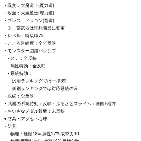
・呪文：大魔道士(魔力道)
・攻魔：大魔道士(理力道)
・ブレス：ドラゴン(竜道)
※一部武器は理想職業に変更
・レベル：特級職75
・こころ道練度：全て反映
・モンスター図鑑パッシブ
- ステ：全反映
- 属性特効：全反映
- 系統特効：
汎用ランキングでは一律8%
個別ランキングでは対応系統の%
・永続：全反映
・武器の系統特効：反映・ふるさとスライム：全国+地方
・ちいさなメダル報酬：未反映
▼防具・アクセ・心珠
・防具
- 物理：種類18% 属性27% 攻撃力10