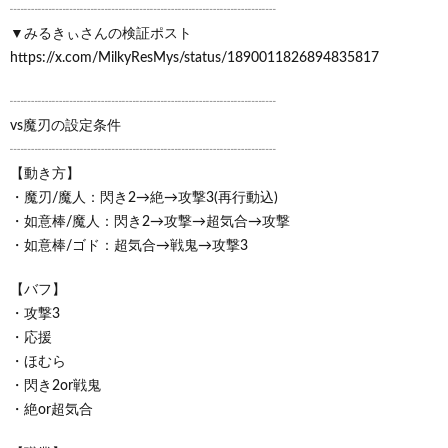
┈┈┈┈┈┈┈┈┈┈┈┈┈┈┈┈┈┈┈
▼みるきぃさんの検証ポスト
https://x.com/MilkyResMys/status/1890011826894835817
┈┈┈┈┈┈┈┈┈┈┈┈┈┈┈┈┈┈┈
vs魔刃の設定条件
┈┈┈┈┈┈┈┈┈┈┈┈┈┈┈┈┈┈┈
【動き方】
・魔刃/魔人：閃き2→絶→攻撃3(再行動込)
・如意棒/魔人：閃き2→攻撃→超気合→攻撃
・如意棒/ゴド：超気合→戦鬼→攻撃3
【バフ】
・攻撃3
・応援
・ほむら
・閃き2or戦鬼
・絶or超気合