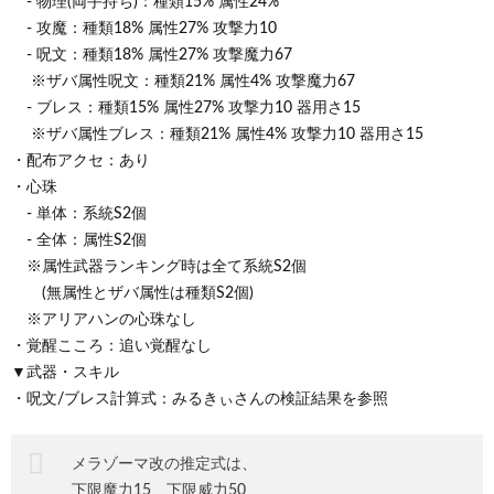
- 物理(両手持ち)：種類15% 属性24%
- 攻魔：種類18% 属性27% 攻撃力10
- 呪文：種類18% 属性27% 攻撃魔力67
※ザバ属性呪文：種類21% 属性4% 攻撃魔力67
- ブレス：種類15% 属性27% 攻撃力10 器用さ15
※ザバ属性ブレス：種類21% 属性4% 攻撃力10 器用さ15
・配布アクセ：あり
・心珠
- 単体：系統S2個
- 全体：属性S2個
※属性武器ランキング時は全て系統S2個
(無属性とザバ属性は種類S2個)
※アリアハンの心珠なし
・覚醒こころ：追い覚醒なし
▼武器・スキル
・呪文/ブレス計算式：みるきぃさんの検証結果を参照
メラゾーマ改の推定式は、
下限魔力15、下限威力50