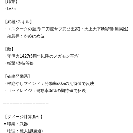
【職業】
・Lv75
【武器/スキル】
・エスタークの魔刃(二刀流サブ完凸王家)：天上天下断獄斬(無属性)
・如意棒：かめはめ波
【敵】
・守備力1427(5周年以降のメガモン平均)
・斬撃/体技等倍
【確率発動系】
・根絶やしマインド：発動率60%の期待値で反映
・ゴッドレイジ：発動率36%の期待値で反映
——————————————
【ダメージ計算条件】
▼職業・武器
・物理：魔人(超魔道)