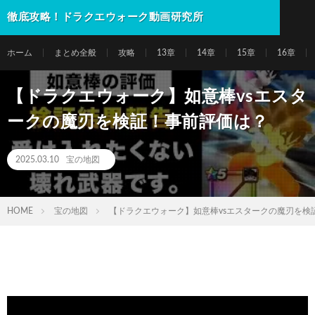
徹底攻略！ドラクエウォーク動画研究所
ホーム
まとめ全般
攻略
13章
14章
15章
16章
【ドラクエウォーク】如意棒vsエスタ
ークの魔刃を検証！事前評価は？
2025.03.10
宝の地図
HOME
宝の地図
【ドラクエウォーク】如意棒vsエスタークの魔刃を検