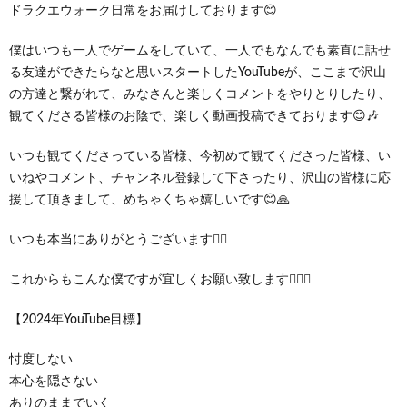
ドラクエウォーク日常をお届けしております😊
僕はいつも一人でゲームをしていて、一人でもなんでも素直に話せ
る友達ができたらなと思いスタートしたYouTubeが、ここまで沢山
の方達と繋がれて、みなさんと楽しくコメントをやりとりしたり、
観てくださる皆様のお陰で、楽しく動画投稿できております😊🎶
いつも観てくださっている皆様、今初めて観てくださった皆様、い
いねやコメント、チャンネル登録して下さったり、沢山の皆様に応
援して頂きまして、めちゃくちゃ嬉しいです😊🙏
いつも本当にありがとうございます🙇‍♂️
これからもこんな僕ですが宜しくお願い致します🙇‍♂️✨
【2024年YouTube目標】
忖度しない
本心を隠さない
ありのままでいく