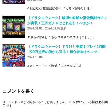
今回は初心者講座第5弾！ メガモン攻略の […][…]
【ドラクエウォーク】破壊の鉄球や福袋復刻ガチャ
が実装！正月ガチャはどれを引くべきか！
2024.01.01
2024.01.02更新
▼最新の動画はこちら ▼最新の生放送はこ […][…]
【ドラクエウォーク】ドラけし実装！プレイ1時間
で20万点声の俺から送る！初心者向けのコツ！
2024.10.04
↓メンバーシップ登録URL↓ https […][…]
コメントを書く
メールアドレスが公開されることはありません。
※
が付いている欄は必須項
目です