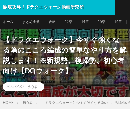
徹底攻略！ドラクエウォーク動画研究所
ホーム
まとめ全般
攻略
13章
14章
15章
16章
【ドラクエウォーク】今すぐ強くな
る為のこころ編成の簡単なやり方を解
説します！※新規勢、復帰勢、初心者
向け【DQウォーク】
2025.04.02
初心者
HOME
初心者
【ドラクエウォーク】今すぐ強くなる為のこころ編成の