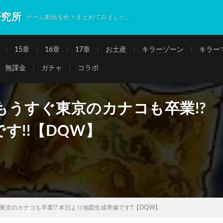
研究所
ゲーム動画を色々まとめてみました。
15章
16章
17章
お土産
キラーゾーン
キラー
無課金
ガチャ
コラボ
うすぐ東京のカナコも卒業!?
す!!【DQW】
京のカナコも卒業!? 本日より地図生成準備です!!【DQW】