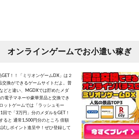
オンラインゲームでお小遣い稼ぎ
品GET！！「ミリオンゲームDX」は２
景品交換ができるゲームサイトだよ。普
などと違い、MGDXでは貯めたメダ
h」等の電子マネーや豪華景品と交換でき
ロットゲームでは「ラッシュモー
1回で「3万円」分のメダルをGET！
ると 通常1,500円分のところ 倍額
」お試しポイント進呈中！ぜひ登録して