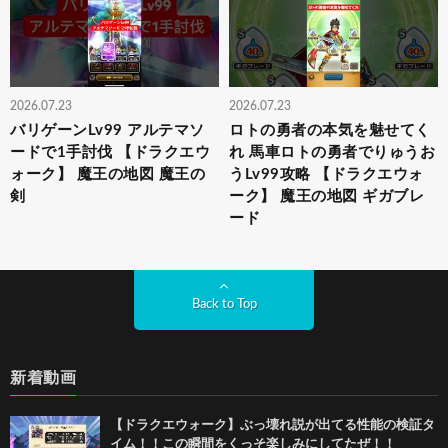
2026.07.23
2026.07.23
バリゲーンLv99 アルテマソ
ロトの勇者の本気を魅せてく
ードで1手討伐 【ドラクエウ
れ 馬車ロトの勇者でりゅうお
ォーク】 魔王の地図 魔王の
うLv99攻略 【ドラクエウォ
剣
ーク】 魔王の地図 ギガブレ
ード
Back to Top
新着動画
【ドラクエウォーク】ぶっ壊れ説が出てる性能の検証タ
イム！！この瞬間をくっそ楽しみにしてたぜ！！