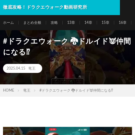
徹底攻略！ドラクエウォーク動画研究所
ホーム
まとめ全般
攻略
13章
14章
15章
16章
#ドラクエウォーク 🐉ドルイド👿仲間
になる⁉️
2025.04.15
竜王
HOME
竜王
#ドラクエウォーク 🐉ドルイド👿仲間になる⁉️