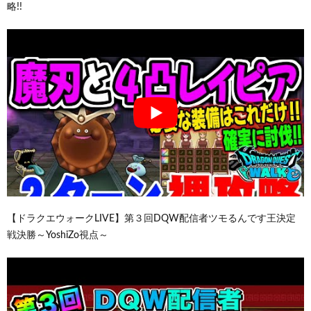
略!!
【ドラクエウォークLIVE】第３回DQW配信者ツモるんです王決定
戦決勝～YoshiZo視点～