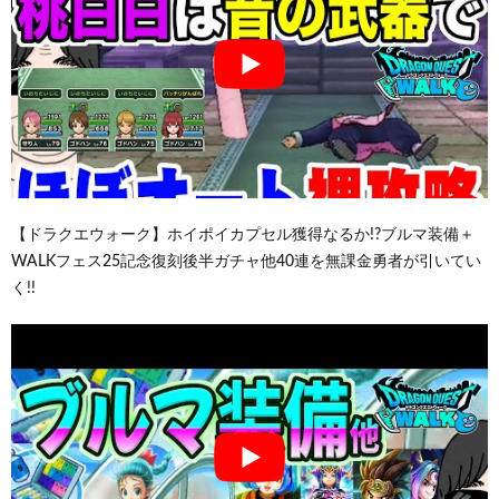
【ドラクエウォーク】ホイポイカプセル獲得なるか!?ブルマ装備＋
WALKフェス25記念復刻後半ガチャ他40連を無課金勇者が引いてい
く!!