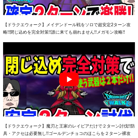
【ドラクエウォーク】メイデンドール戦をソロで超安定2ターン攻
略!!閉じ込めを完全対策!!誰に来ても崩れません!!メガモン攻略!!
【ドラクエウォーク】魔刃と王家のレイピアだけで２ターン討伐!!防
具・アクセは必要無し!!ゴールデンチョコのほこらを２ターン裸攻