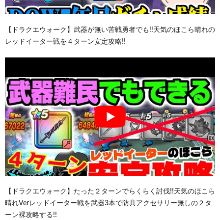
【ドラクエウォーク】武器が無い苦戦勇者でも!!天気のほこら晴れの
レッドイーター戦を４ターン安定攻略!!
【ドラクエウォーク】たった２ターンでらくらく討伐!!天気のほこら
晴れVerレッドイーター戦を武器3本で防具アクセサリー無しの２タ
ーン裸攻略する!!