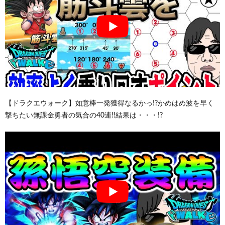
【ドラクエウォーク】如意棒一発獲得なるかっ!?かめはめ波を早く
撃ちたい無課金勇者の気合の40連!!結果は・・・!?