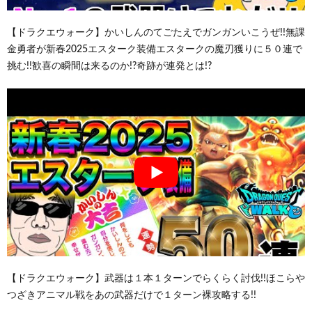
【ドラクエウォーク】かいしんのてごたえでガンガンいこうぜ!!無課
金勇者が新春2025エスターク装備エスタークの魔刃獲りに５０連で
挑む!!歓喜の瞬間は来るのか!?奇跡が連発とは!?
【ドラクエウォーク】武器は１本１ターンでらくらく討伐!!ほこらや
つざきアニマル戦をあの武器だけで１ターン裸攻略する!!