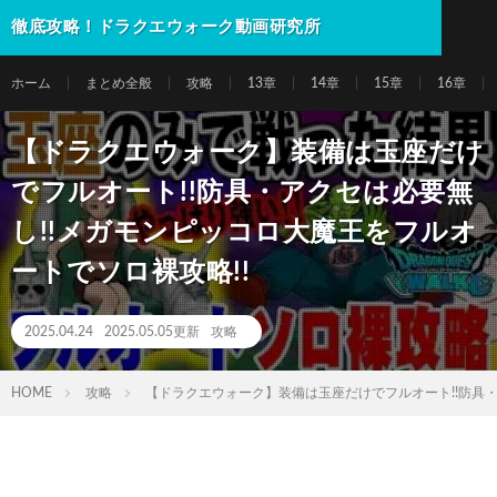
徹底攻略！ドラクエウォーク動画研究所
ホーム
まとめ全般
攻略
13章
14章
15章
16章
【ドラクエウォーク】装備は玉座だけ
でフルオート!!防具・アクセは必要無
し!!メガモンピッコロ大魔王をフルオ
ートでソロ裸攻略!!
2025.04.24
2025.05.05更新
攻略
HOME
攻略
【ドラクエウォーク】装備は玉座だけでフルオート!!防具・