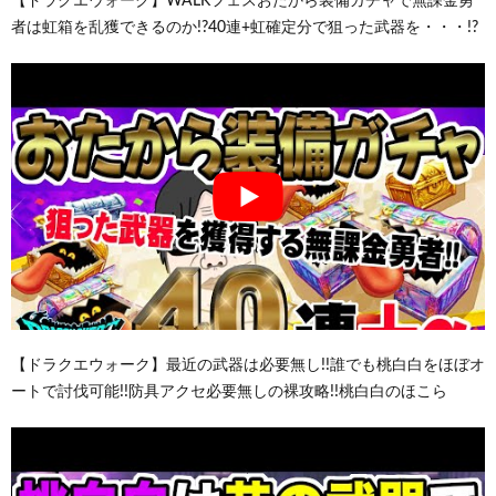
【ドラクエウォーク】WALKフェスおたから装備ガチャで無課金勇
者は虹箱を乱獲できるのか!?40連+虹確定分で狙った武器を・・・!?
【ドラクエウォーク】最近の武器は必要無し!!誰でも桃白白をほぼオ
ートで討伐可能!!防具アクセ必要無しの裸攻略!!桃白白のほこら