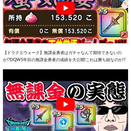
【ドラクエウォーク】無課金勇者はガチャなんて期待できないの
か!?DQW5年目の無課金勇者の成績を大公開!これは勝ち組なのか!?