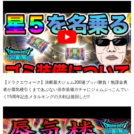
【ドラクエウォーク】決断最大ジェム200連ブッパ勝負！無課金勇
者が蜃気楼引くまであぶない浴衣装備ガチャにジェムぶっこんでい
く!!5周年記念メタルキングの大剣は後回しだ!!