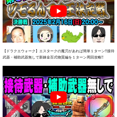
【ドラクエウォーク】エスタークの魔刃があれば簡単１ターン!!接待
武器・補助武器無しで新錬金百式物質編を１ターン周回攻略!!