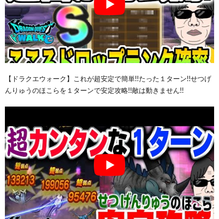
【ドラクエウォーク】これが超安定で簡単!!たった１ターン!!せつげ
んりゅうのほこらを１ターンで安定攻略!!敵は動きません!!