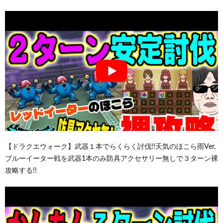
【ドラクエウォーク】武器１本でらくらく討伐!!天気のほこら雨Ver.
ブルーイーター戦を武器1本のみ防具アクセサリー無しで３ターン裸
攻略する!!