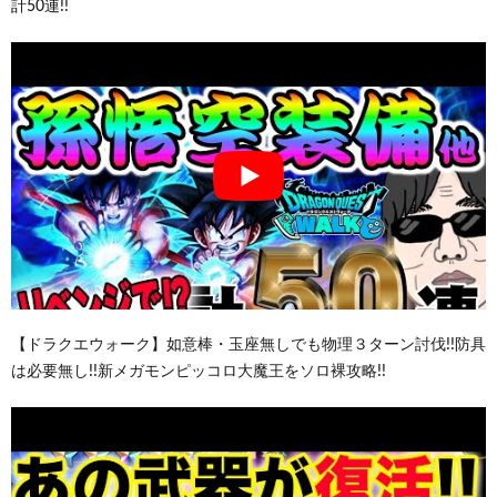
計50連!!
【ドラクエウォーク】如意棒・玉座無しでも物理３ターン討伐!!防具
は必要無し!!新メガモンピッコロ大魔王をソロ裸攻略!!