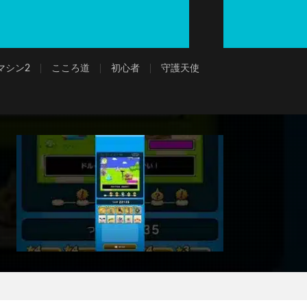
マシン2
こころ道
初心者
守護天使