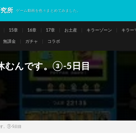
研究所
ゲーム動画を色々まとめてみました。
15章
16章
17章
お土産
キラーゾーン
キラー
無課金
ガチャ
コラボ
休むんです。③-5日目
す。③-5日目