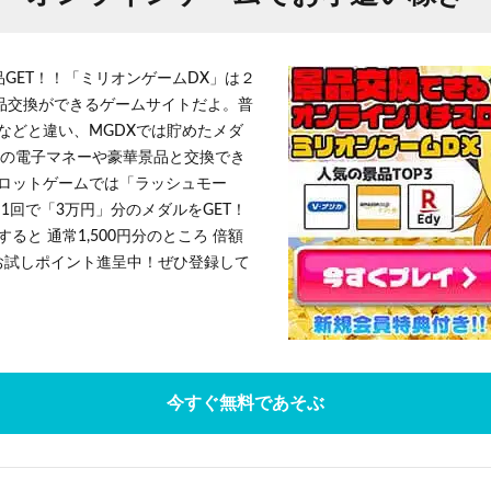
品GET！！「ミリオンゲームDX」は２
景品交換ができるゲームサイトだよ。普
などと違い、MGDXでは貯めたメダ
h」等の電子マネーや豪華景品と交換でき
ロットゲームでは「ラッシュモー
1回で「3万円」分のメダルをGET！
ると 通常1,500円分のところ 倍額
」お試しポイント進呈中！ぜひ登録して
今すぐ無料であそぶ