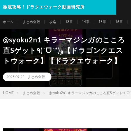
徹底攻略！ドラクエウォーク動画研究所
ホーム
まとめ全般
攻略
13章
14章
15章
16章
@syoku2n1 キラーマジンガのこころ
直Sゲット٩(ˊᗜˋ*)و【ドラゴンクエス
トウォーク】【ドラクエウォーク】
2025.09.24
まとめ全般
HOME
まとめ全般