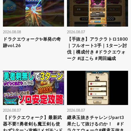
2026.08.08
2026.08.07
ドラクエウォーク✨単発の奇
【手抜き】アラクラトロ1800
跡vol.26
｜フルオート3手｜1ターン討
伐｜構成付き #ドラクエウォ
ーク #ほこら #周回編成
2026.08.07
2026.08.07
【ドラクエウォーク】最新武
継承玉抜きチャレンジpart3
器不要!!勇者剣も魔王剣も使
果たして抜けるのか！ #ド
わず3ターン攻略!!メガモンド
ラクエウォーク#継承玉抜き