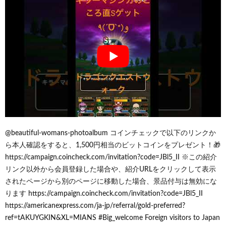
@beautiful-womans-photoalbum コインチェックで以下のリンクか
ら本人確認をすると、1,500円相当のビットコインをプレゼント！🎁
https://campaign.coincheck.com/invitation?code=JBl5_II ※この紹介
リンク以外から会員登録した場合や、紹介URLをクリックして表示
されたページから別のページに移動した場合、景品付与は無効にな
ります https://campaign.coincheck.com/invitation?code=JBl5_II
https://americanexpress.com/ja-jp/referral/gold-preferred?
ref=tAKUYGKIN&XL=MIANS #Big_welcome Foreign visitors to Japan