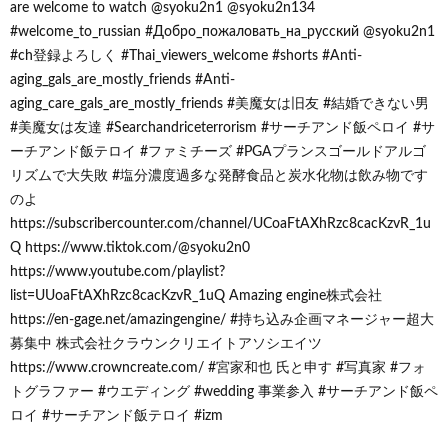
are welcome to watch @syoku2n1 @syoku2n134
#welcome_to_russian #Добро_пожаловать_на_русский @syoku2n1
#ch登録よろしく #Thai_viewers_welcome #shorts #Anti-
aging_gals_are_mostly_friends #Anti-
aging_care_gals_are_mostly_friends #美魔女は旧友 #結婚できない男
#美魔女は友達 #Searchandriceterrorism #サーチアンド飯ペロイ #サ
ーチアンド飯テロイ #ファミチーズ #PGAプランスゴールドアルゴ
リズムで大失敗 #塩分濃度過多な発酵食品と炭水化物は飲み物です
のよ
https://subscribercounter.com/channel/UCoaFtAXhRzc8cacKzvR_1u
Q https://www.tiktok.com/@syoku2n0
https://www.youtube.com/playlist?
list=UUoaFtAXhRzc8cacKzvR_1uQ Amazing engine株式会社
https://en-gage.net/amazingengine/ #持ち込み企画マネージャー超大
募集中 株式会社クラウンクリエイトアソシエイツ
https://www.crowncreate.com/ #宮家和也 氏と申す #写真家 #フォ
トグラファー #ウエディング #wedding 事業参入 #サーチアンド飯ペ
ロイ #サーチアンド飯テロイ #izm