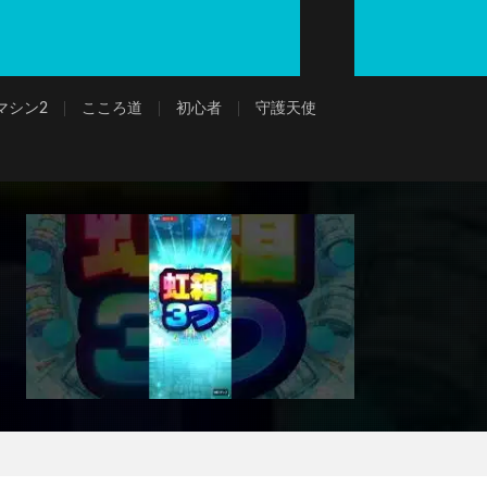
マシン2
こころ道
初心者
守護天使