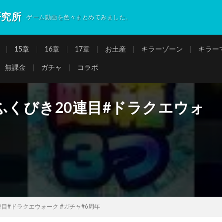
研究所
ゲーム動画を色々まとめてみました。
15章
16章
17章
お土産
キラーゾーン
キラー
無課金
ガチャ
コラボ
ふくびき20連目#ドラクエウォ
目#ドラクエウォーク #ガチャ#6周年