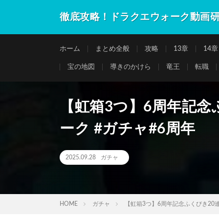
徹底攻略！ドラクエウォーク動画
ホーム
まとめ全般
攻略
13章
14章
宝の地図
導きのかけら
竜王
転職
【虹箱3つ】6周年記念
ーク #ガチャ#6周年
2025.09.28
ガチャ
HOME
ガチャ
【虹箱3つ】6周年記念ふくびき20連