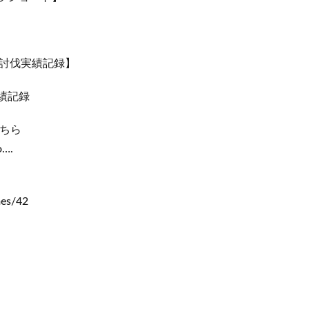
討伐実績記録】
績記録
こちら
…​.
es/42​