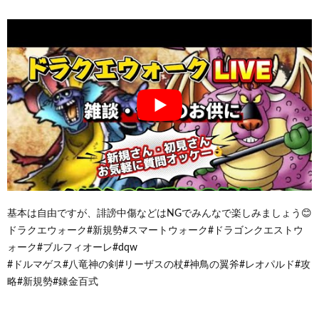
基本は自由ですが、誹謗中傷などはNGでみんなで楽しみましょう😊
ドラクエウォーク#新規勢#スマートウォーク#ドラゴンクエストウ
ォーク#ブルフィオーレ#dqw
#ドルマゲス#八竜神の剣#リーザスの杖#神鳥の翼斧#レオパルド#攻
略#新規勢#錬金百式