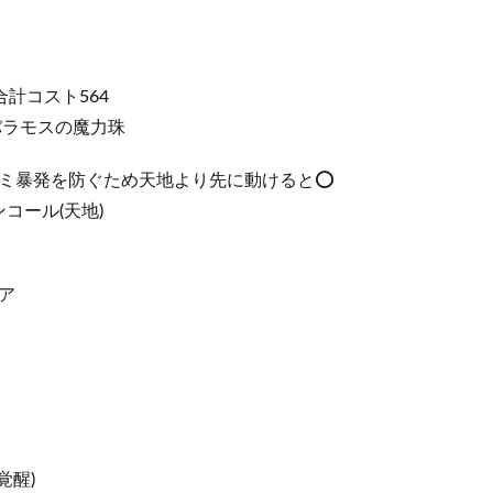
合計コスト564
バラモスの魔力珠
ミ暴発を防ぐため天地より先に動けると⭕️
ンコール(天地)
ア
覚醒)