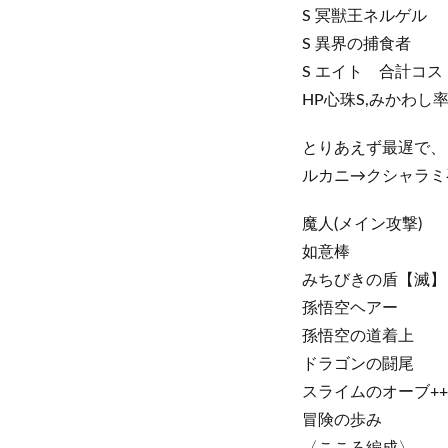
S 冥獣王ネルゲル
S 異界の捕食者
S エイト 合計コスト
HP心珠S,みかわし
とりあえず最遅で、
ルカニ→クシャラミ
魔人(メイン攻撃)
如意棒
みちびきの盾【滅】
孫悟空ヘアー
孫悟空の道着上
ドラゴンの闘尾
スライムのオーブ++
冒険の歩み