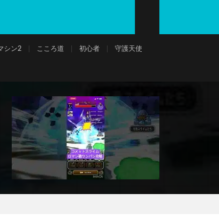
マシン2
こころ道
初心者
守護天使