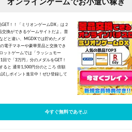
オンラインゲームでお小遣い稼ぎ
品GET！！「ミリオンゲームDX」は２
景品交換ができるゲームサイトだよ。普
などと違い、MGDXでは貯めたメダ
h」等の電子マネーや豪華景品と交換でき
ロットゲームでは「ラッシュモー
1回で「3万円」分のメダルをGET！
ると 通常1,500円分のところ 倍額
」お試しポイント進呈中！ぜひ登録して
今すぐ無料であそぶ