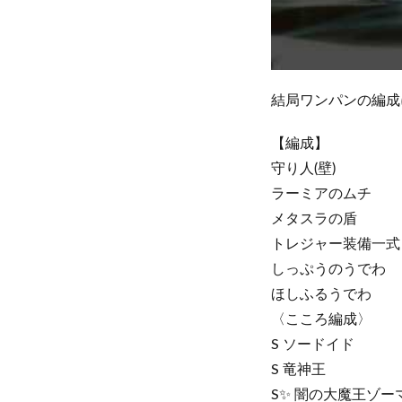
結局ワンパンの編成
【編成】
守り人(壁)
ラーミアのムチ
メタスラの盾
トレジャー装備一式
しっぷうのうでわ
ほしふるうでわ
〈こころ編成〉
S ソードイド
S 竜神王
S✨ 闇の大魔王ゾー