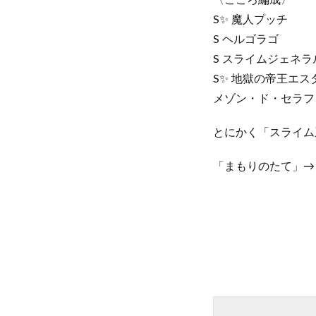
〈こころ編成〉
S✨ 魔人プッチ
S ヘルゴラゴ
S スライムジェネラ
S✨ 地獄の帝王エス
メゾン・ド・セラフィ
とにかく「スライム
「まもりのたて」→