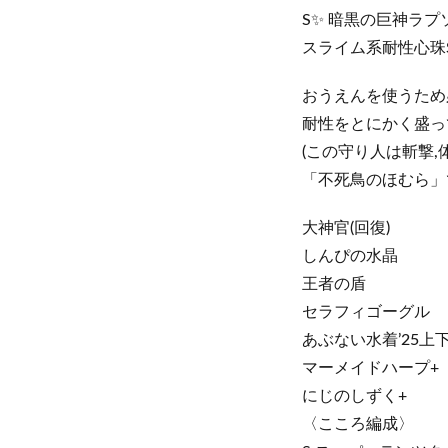
S✨ 暗黒の巨神ラプ
スライム系耐性心珠S
おうえんを使うため
耐性をとにかく盛っ
(この守り人は斬撃,体
「不死鳥のほむら」
大神官(回復)
しんぴの水晶
王者の盾
セラフィゴーグル
あぶない水着’25上
マーメイドハープ+
にじのしずく+
〈こころ編成〉