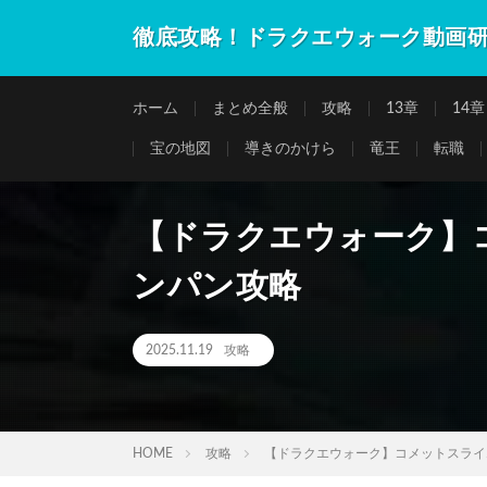
徹底攻略！ドラクエウォーク動画
ホーム
まとめ全般
攻略
13章
14章
宝の地図
導きのかけら
竜王
転職
【ドラクエウォーク】
ンパン攻略
2025.11.19
攻略
HOME
攻略
【ドラクエウォーク】コメットスライ