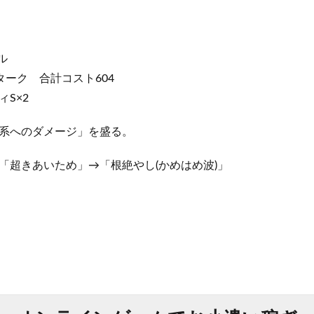
ル
ターク 合計コスト604
S×2
系へのダメージ」を盛る。
「超きあいため」→「根絶やし(かめはめ波)」