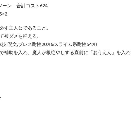
ソーン 合計コスト624
×2
必ず主人公であること。
て被ダメを抑える。
技,呪文,ブレス耐性20%&スライム系耐性54%)
で補助を入れ、魔人が根絶やしする直前に「おうえん」を入れ
下