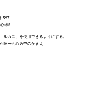
597
率心珠S
「ルカニ」を使用できるようにする。
召喚→会心必中のかまえ