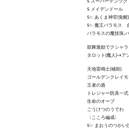
S スーパーテンツク
S メイデンドール
S✨ あくま神官(覚醒)
S✨ 魔王バラモス 
バラモスの魔技珠,
鼓舞激励でクシャラ
タロット(魔人)→ア
天地雷鳴士(補助)
ゴールデンクレイモ
王者の盾
トレジャー防具一式
生命のオーブ
ごうけつのうでわ
〈こころ編成〉
S✨ まおうのつかい(