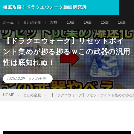
徹底攻略！ドラクエウォーク動画研究所
ホーム
まとめ全般
攻略
13章
14章
15章
16章
【ドラクエウォーク】リセットポイ
ント集めが捗る捗るｗこの武器の汎用
性は底知れぬ！
2025.12.29
まとめ全般
HOME
まとめ全般
【ドラクエウォーク】リセットポイント集めが捗る