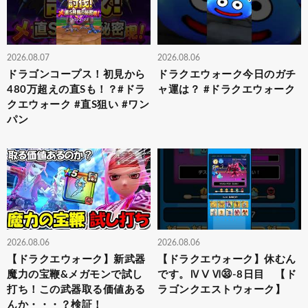
2026.08.07
2026.08.06
ドラゴンコープス！初見から
ドラクエウォーク今日のガチ
480万超えの直Sも！？#ドラ
ャ運は？ #ドラクエウォーク
クエウォーク #直S狙い #ワン
パン
2026.08.06
2026.08.06
【ドラクエウォーク】新武器
【ドラクエウォーク】休むん
魔力の宝鞭&メガモンで試し
です。ⅣⅤⅥ㉝-8日目 【ド
打ち！この武器取る価値ある
ラゴンクエストウォーク】
んか・・・？検証！