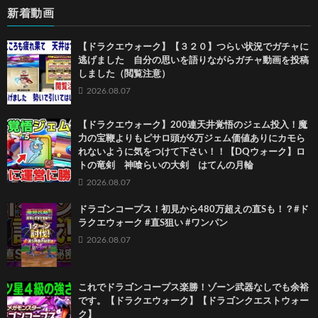
新着動画
【ドラクエウォーク】【３２０】つらい状況でガチャに
逃げました 自分の思いを語りながらガチャ動画を投稿
しました（閲覧注意）
2026.08.07
【ドラクエウォーク】200連天井覚悟のジェム投入！魔
力の宝鞭よりもピサロ頭が6万ジェム価値ありにカモら
れないように気をつけて下さい！！【DQウォーク】ロ
トの竜剣 神喰らいの大剣 はてんの月輪
2026.08.07
ドラゴンコープス！初見から480万超えの直Sも！？#ド
ラクエウォーク #直S狙い #ワンパン
2026.08.07
これでドラゴンコープス楽勝！ゾーン武器なしでも余裕
です。【ドラクエウォーク】【ドラゴンクエストウォー
ク】