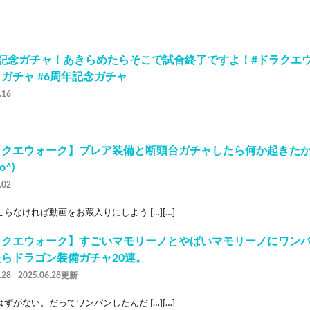
記念ガチャ！あきらめたらそこで試合終了ですよ！#ドラクエウ
ガチャ #6周年記念ガチャ
.16
ラクエウォーク】ブレア装備と断頭台ガチャしたら何か起きた
o^)
.02
らなければ動画をお蔵入りにしよう […][…]
ラクエウォーク】すごいマモリーノとやばいマモリーノにワン
らドラゴン装備ガチャ20連。
.28
2025.06.28更新
ずがない。だってワンパンしたんだ […][…]