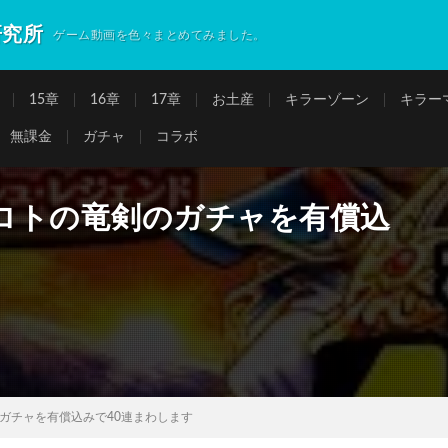
研究所
ゲーム動画を色々まとめてみました。
15章
16章
17章
お土産
キラーゾーン
キラー
無課金
ガチャ
コラボ
ロトの竜剣のガチャを有償込
ガチャを有償込みで40連まわします