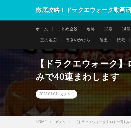
徹底攻略！ドラクエウォーク動画
ホーム
まとめ全般
攻略
13章
14章
宝の地図
導きのかけら
竜王
転職
【ドラクエウォーク】
みで40連まわします
2026.01.04
ガチャ
HOME
ガチャ
【ドラクエウォーク】ロトの竜剣の