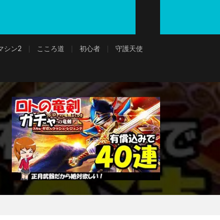
マシン2
こころ道
初心者
守護天使