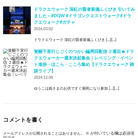
ドラクエウォーク 深紅の賢者装備ふくびき 引いてみ
ました～#DQW #ドラゴンクエストウォーク#ドラ
クエウォーク#ガチャ
2026.03.02
ドラクエウォーク 深紅の賢者装備ふくびき […][…]
覚醒千里行じごくのつかい編周回配信 ２週目🔥ドラ
クエウォーカー週末決起集会｜レベリング・イベン
ト進捗・ほこら・こころ集め【ドラクエウォーク 雑
談ライブ】
2024.12.08
ゆうこは姫さまのお供ですぐ瀕死になり参加 […][…]
コメントを書く
メールアドレスが公開されることはありません。
※
が付いている欄は必須項