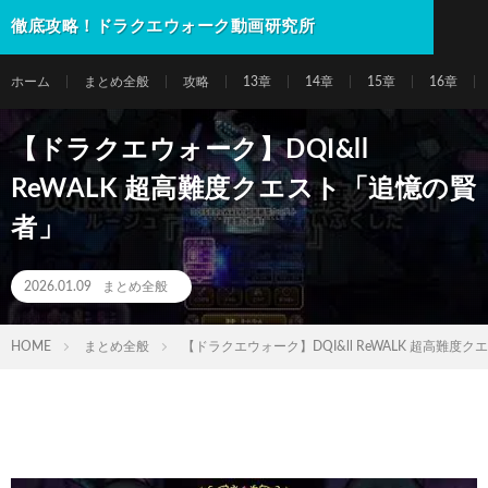
徹底攻略！ドラクエウォーク動画研究所
ホーム
まとめ全般
攻略
13章
14章
15章
16章
【ドラクエウォーク】DQI&ll
ReWALK 超高難度クエスト「追憶の賢
者」
2026.01.09
まとめ全般
HOME
まとめ全般
【ドラクエウォーク】DQI&ll ReWALK 超高難度