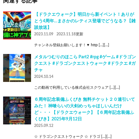
関連する記事
【ドラクエウォーク】明日から新イベント！ありが
とう4周年…まさかのレティス登場でどうなる？【雑
談放送】
2023.11.09
2023.11.18更新
チャンネル登録お願いします！▼ http […][…]
メタルつむりのほこら Part2 #rpg #ゲーム #ドラゴン
クエスト #ドラゴンクエストウォーク #ドラクエ #ガ
チャ
2024.10.14
この動画で利用している株式会社スクウェア […][…]
６周年記念装備ふくびき 無料チケット２０連引いて
みた！ 神喰らいの大剣めっちゃほしいんだけ
ど・・・【ドラクエウォーク】【６周年記念装備ふ
くびき】2025年9月12日
2025.09.12
☆ ドラゴンクエストウォーク ☆ ドラゴ […][…]