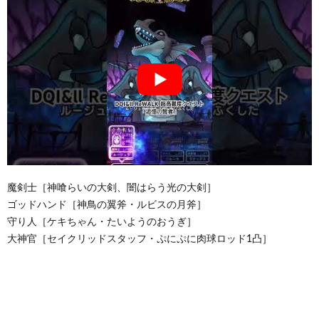
魔剣士［神喰らいの大剣、闇はらう光の大剣］
ゴッドハンド［神鳥の翼斧・ルビスの月斧］
守り人［ケキちゃん・たいようのおうぎ］
大神官［セイクリッドスタッフ・ぷにぷに肉球ロッド1凸］