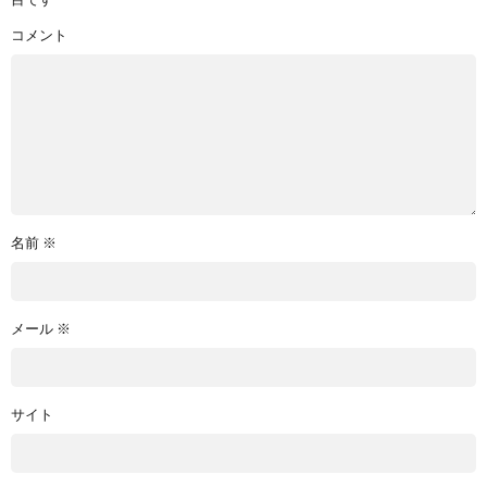
目です
コメント
名前
※
メール
※
サイト