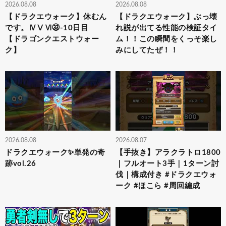
2026.08.08
2026.08.08
【ドラクエウォーク】休むん
【ドラクエウォーク】ぶっ壊
です。ⅣⅤⅥ㉝-10日目
れ説が出てる性能の検証タイ
【ドラゴンクエストウォー
ム！！この瞬間をくっそ楽し
ク】
みにしてたぜ！！
2026.08.08
2026.08.07
ドラクエウォーク✨単発の奇
【手抜き】アラクラトロ1800
跡vol.26
｜フルオート3手｜1ターン討
伐｜構成付き #ドラクエウォ
ーク #ほこら #周回編成