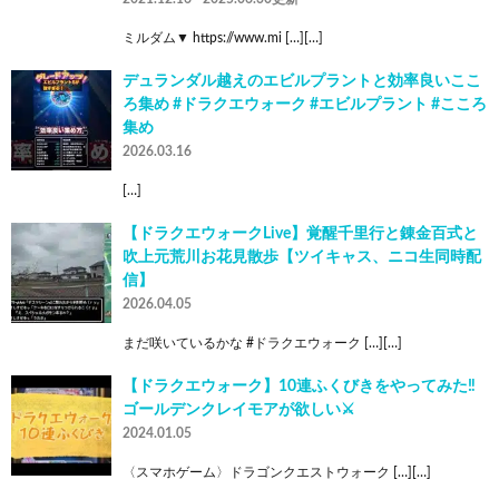
ミルダム▼ https://www.mi […][…]
デュランダル越えのエビルプラントと効率良いここ
ろ集め #ドラクエウォーク #エビルプラント #こころ
集め
2026.03.16
[…]
【ドラクエウォークLive】覚醒千里行と錬金百式と
吹上元荒川お花見散歩【ツイキャス、ニコ生同時配
信】
2026.04.05
まだ咲いているかな #ドラクエウォーク […][…]
【ドラクエウォーク】10連ふくびきをやってみた‼️
ゴールデンクレイモアが欲しい⚔️
2024.01.05
〈スマホゲーム〉ドラゴンクエストウォーク […][…]