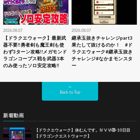
2026.08.07
2026.08.07
【ドラクエウォーク】最新武
継承玉抜きチャレンジpart3
器不要!!勇者剣も魔王剣も使
果たして抜けるのか！ #ド
わず3ターン攻略!!メガモンド
ラクエウォーク#継承玉抜き
ラゴンコープス戦を武器3本
チャレンジ#なかまモンスタ
のみ使ったソロ安定攻略!!
ー
Back to Top
新着動画
【ドラクエウォーク】休むんです。ⅣⅤⅥ㉝-10日目
【ドラゴンクエストウォーク】