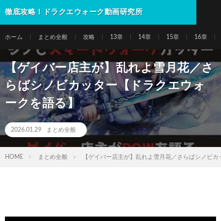
徹底攻略！ドラクエウォーク動画研究所
ホーム
まとめ全般
攻略
13章
14章
15章
16章
【ゲイバー店主が】乱れよ雪月花／さ
らばシノビカッター【ドラクエウォ
ークを語る】
2026.01.29
まとめ全般
HOME
まとめ全般
【ゲイバー店主が】乱れよ雪月花／さらばシノビカ