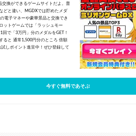
景品交換ができるゲームサイトだよ。普
などと違い、MGDXでは貯めたメダ
h」等の電子マネーや豪華景品と交換でき
ロットゲームでは「ラッシュモー
1回で「3万円」分のメダルをGET！
ると 通常1,500円分のところ 倍額
」お試しポイント進呈中！ぜひ登録して
今すぐ無料であそぶ