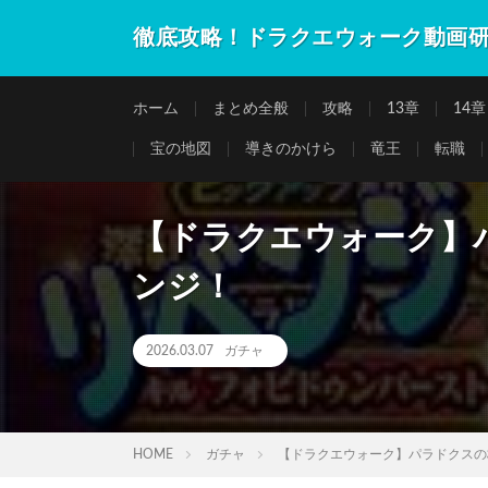
徹底攻略！ドラクエウォーク動画
ホーム
まとめ全般
攻略
13章
14章
宝の地図
導きのかけら
竜王
転職
【ドラクエウォーク】
ンジ！
2026.03.07
ガチャ
HOME
ガチャ
【ドラクエウォーク】パラドクスの