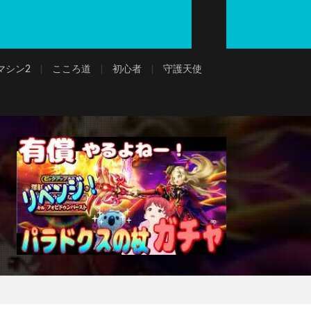
マシン2
こころ道
初心者
守護天使