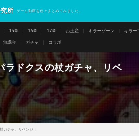
研究所
ゲーム動画を色々まとめてみました。
15章
16章
17章
お土産
キラーゾーン
キラー
無課金
ガチャ
コラボ
パラドクスの杖ガチャ、リベ
杖ガチャ、リベンジ！