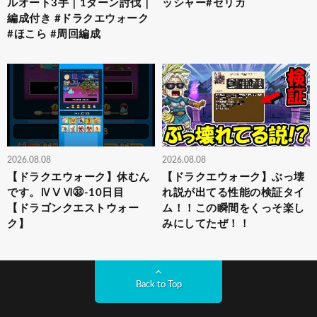
ルオート3手｜1ターン討伐｜
ッシャー#セリカ
編成付き #ドラクエウォーク
#ほこら #周回編成
2026.08.08
2026.08.08
【ドラクエウォーク】休むん
【ドラクエウォーク】ぶっ壊
です。ⅣⅤⅥ㉝-10日目
れ説が出てる性能の検証タイ
【ドラゴンクエストウォー
ム！！この瞬間をくっそ楽し
ク】
みにしてたぜ！！
Back to Top