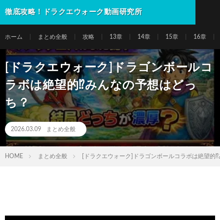
徹底攻略！ドラクエウォーク動画研究所
ホーム
まとめ全般
攻略
13章
14章
15章
16章
[ドラクエウォーク]ドラゴンボールコ
ラボは絶望的⁉️みんなの予想はどっ
ち？
2026.03.09
まとめ全般
HOME
まとめ全般
[ドラクエウォーク]ドラゴンボールコラボは絶望的⁉