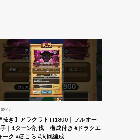
.08.07
手抜き】アラクラトロ1800｜フルオー
3手｜1ターン討伐｜構成付き #ドラクエ
ォーク #ほこら #周回編成