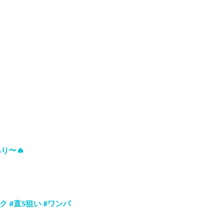
り〜🔥
 #直S狙い #ワンパ