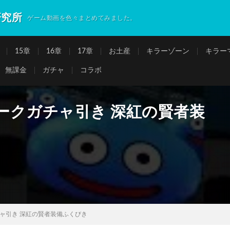
研究所
ゲーム動画を色々まとめてみました。
15章
16章
17章
お土産
キラーゾーン
キラー
無課金
ガチャ
コラボ
ークガチャ引き 深紅の賢者装
ャ引き 深紅の賢者装備ふくびき