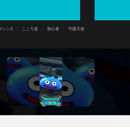
マシン2
こころ道
初心者
守護天使