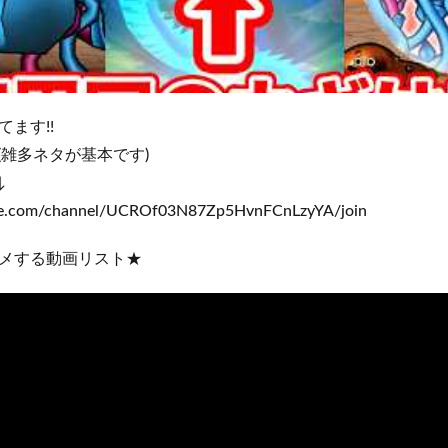
ます!!
(雑多ネタが基本です)
↓
be.com/channel/UCROf03N87Zp5HvnFCnLzyYA/join
メする動画リスト★