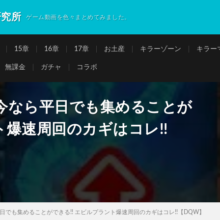
研究所
ゲーム動画を色々まとめてみました。
15章
16章
17章
お土産
キラーゾーン
キラー
無課金
ガチャ
コラボ
今なら平日でも集めることが
ト爆速周回のカギはコレ!!
でも集めることができる!! エビルプラント爆速周回のカギはコレ!!【DQW】