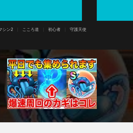
マシン2
こころ道
初心者
守護天使