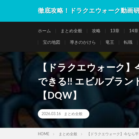
徹底攻略！ドラクエウォーク動画
ホーム
まとめ全般
攻略
13章
14章
宝の地図
導きのかけら
竜王
転職
【ドラクエウォーク】
できる!! エビルプラン
【DQW】
2026.03.16
まとめ全般
HOME
まとめ全般
【ドラクエウォーク】今なら平日