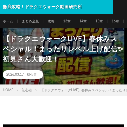
徹底攻略！ドラクエウォーク動画研究所
ホーム
まとめ全般
攻略
13章
14章
15章
16章
【ドラクエウォークLIVE】春休みス
ペシャル！まったりレベル上げ配信✨
初見さん大歓迎！
2026.03.17
初心者
HOME
初心者
【ドラクエウォークLIVE】春休みスペシャル！まった