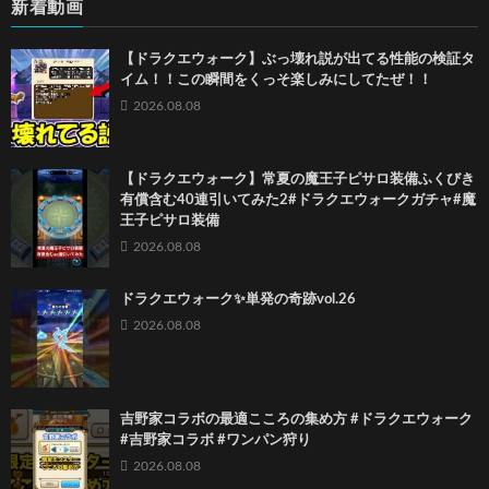
新着動画
【ドラクエウォーク】ぶっ壊れ説が出てる性能の検証タ
イム！！この瞬間をくっそ楽しみにしてたぜ！！
2026.08.08
【ドラクエウォーク】常夏の魔王子ピサロ装備ふくびき
有償含む40連引いてみた2#ドラクエウォークガチャ#魔
王子ピサロ装備
2026.08.08
ドラクエウォーク✨単発の奇跡vol.26
2026.08.08
吉野家コラボの最適こころの集め方 #ドラクエウォーク
#吉野家コラボ #ワンパン狩り
2026.08.08