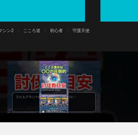
マシン2
こころ道
初心者
守護天使