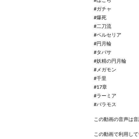
#ほこら
#ガチャ
#爆死
#二刀流
#ペルセリア
#円月輪
#タバサ
#妖精の円月輪
#メガモン
#千里
#17章
#ラーミア
#バラモス
この動画の音声は音
この動画で利用して