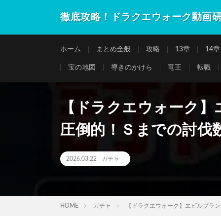
徹底攻略！ドラクエウォーク動画
ホーム
まとめ全般
攻略
13章
14章
宝の地図
導きのかけら
竜王
転職
【ドラクエウォーク】
圧倒的！Ｓまでの討伐
2026.03.22
ガチャ
HOME
ガチャ
【ドラクエウォーク】エビルプラン