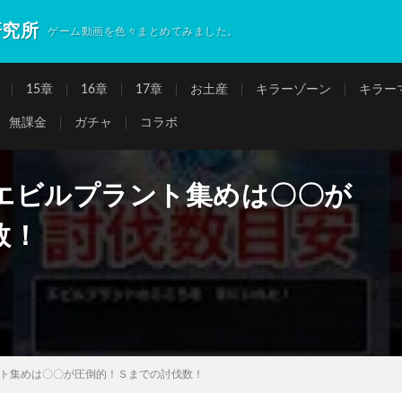
研究所
ゲーム動画を色々まとめてみました。
15章
16章
17章
お土産
キラーゾーン
キラー
無課金
ガチャ
コラボ
エビルプラント集めは〇〇が
数！
ト集めは〇〇が圧倒的！Ｓまでの討伐数！