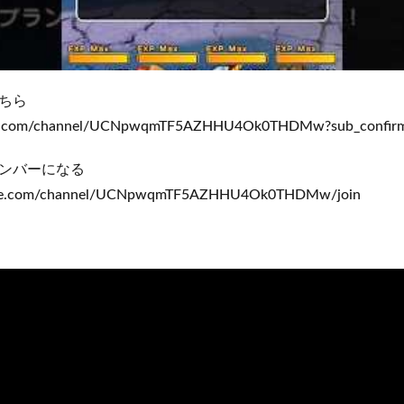
ちら
be.com/channel/UCNpwqmTF5AZHHU4Ok0THDMw?sub_confirm
ンバーになる
ube.com/channel/UCNpwqmTF5AZHHU4Ok0THDMw/join