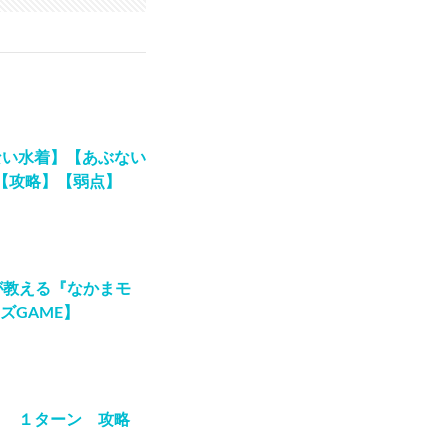
ない水着】【あぶない
【攻略】【弱点】
冠が教える『なかまモ
ズGAME】
き １ターン 攻略