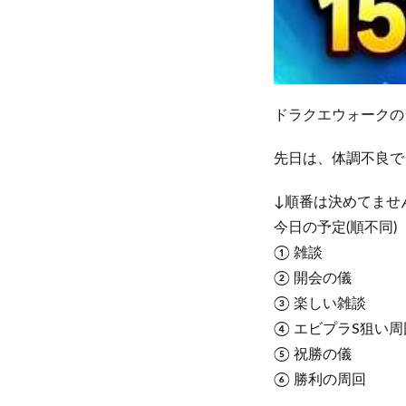
ドラクエウォークの
先日は、体調不良で
↓順番は決めてませ
今日の予定(順不同)
① 雑談
② 開会の儀
③ 楽しい雑談
④ エビプラS狙い周
⑤ 祝勝の儀
⑥ 勝利の周回