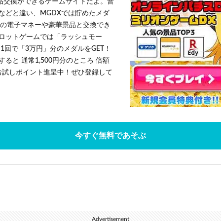
景品交換ができるゲームサイトだよ。普
などと違い、MGDXでは貯めたメダ
h」等の電子マネーや豪華景品と交換でき
ロットゲームでは「ラッシュモー
1回で「3万円」分のメダルをGET！
ると 通常1,500円分のところ 倍額
」お試しポイント進呈中！ぜひ登録して
今すぐ無料であそぶ
Advertisement