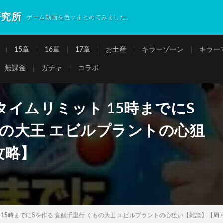
研究所
ゲーム動画を色々まとめてみました。
15章
16章
17章
お土産
キラーゾーン
キラー
無課金
ガチャ
コラボ
イムリミット 15時までにS
もの大王 エビルプラントの心狙
攻略】
15時までにSを作る 覚醒千里行 くもの大王 エビルプラントの心狙い【雑談】【周