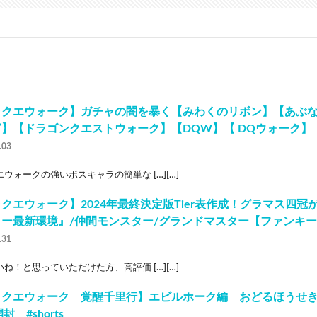
ラクエウォーク】ガチャの闇を暴く【みわくのリボン】【あぶ
ぎ】【ドラゴンクエストウォーク】【DQW】【 DQウォーク】
.03
ウォークの強いボスキャラの簡単な […][…]
クエウォーク】2024年最終決定版Tier表作成！グラマス四
ー最新環境』/仲間モンスター/グランドマスター【ファンキー
.31
ね！と思っていただけた方、高評価 […][…]
ラクエウォーク 覚醒千里行】エビルホーク編 おどるほうせ
封 #shorts