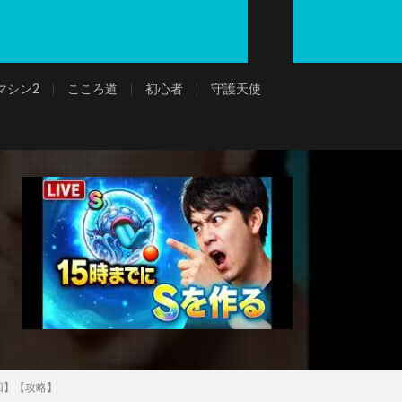
マシン2
こころ道
初心者
守護天使
回】【攻略】