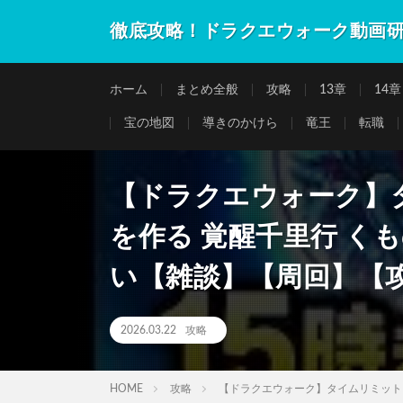
徹底攻略！ドラクエウォーク動画
ホーム
まとめ全般
攻略
13章
14章
宝の地図
導きのかけら
竜王
転職
【ドラクエウォーク】タ
を作る 覚醒千里行 く
い【雑談】【周回】【
2026.03.22
攻略
HOME
攻略
【ドラクエウォーク】タイムリミット 