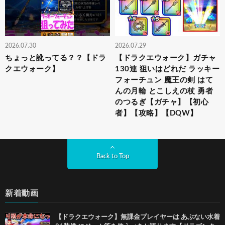
2026.07.30
2026.07.29
ちょっと訛ってる？？【ドラ
【ドラクエウォーク】ガチャ
クエウォーク】
130連 狙いはどれだ ラッキー
フォーチュン 魔王の剣 はて
んの月輪 とこしえの杖 勇者
のつるぎ【ガチャ】【初心
者】【攻略】【DQW】
Back to Top
新着動画
【ドラクエウォーク】無課金プレイヤーは あぶない水着