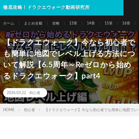
徹底攻略！ドラクエウォーク動画研究所
ホーム
まとめ全般
攻略
13章
14章
15章
16章
【ドラクエウォーク】今なら初心者で
も簡単に地図でレベル上げる方法につ
いて解説【6.5周年～Reゼロから始め
るドラクエウォーク】part4
2026.03.22
初心者
HOME
初心者
【ドラクエウォーク】今なら初心者でも簡単に地図でレベル