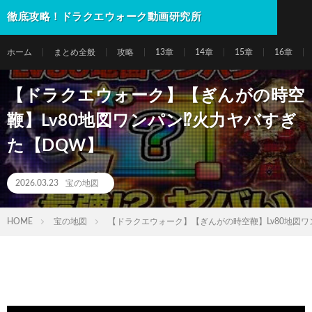
徹底攻略！ドラクエウォーク動画研究所
ホーム
まとめ全般
攻略
13章
14章
15章
16章
【ドラクエウォーク】【ぎんがの時空
鞭】Lv80地図ワンパン⁉火力ヤバすぎ
た【DQW】
2026.03.23
宝の地図
HOME
宝の地図
【ドラクエウォーク】【ぎんがの時空鞭】Lv80地図ワ