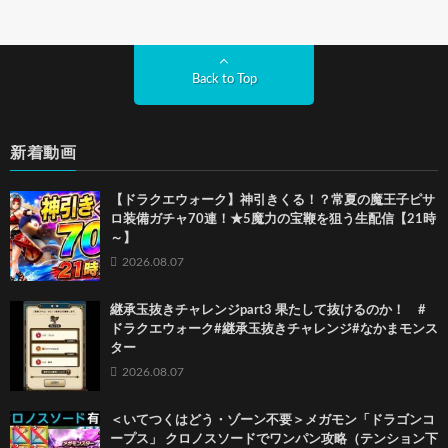
Back to Top
新着動画
【ドラクエウォーク】神引きくる！？常夏の魔王子ピサ
ロ装備ガチャ70連！★5魔力の宝鞭を狙う生配信【21時
～】
2026.08.07
継承玉抜きチャレンジpart3 果たして抜けるのか！ #
ドラクエウォーク#継承玉抜きチャレンジ#なかまモンス
ター
2026.08.07
＜いてつくはどう・ゾーン不要＞メガモン「ドラゴンコ
ープス」 クロノスソードでワンパン攻略（テンション下