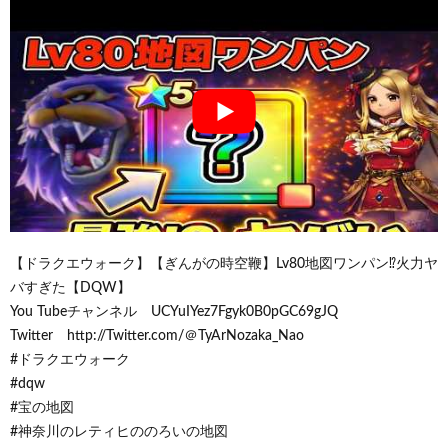
【ドラクエウォーク】【ぎんがの時空鞭】Lv80地図ワンパン⁉火力ヤ
バすぎた【DQW】
You Tubeチャンネル UCYuIYez7Fgyk0B0pGC69gJQ
Twitter http://Twitter.com/＠TyArNozaka_Nao
#ドラクエウォーク
#dqw
#宝の地図
#神奈川のレティヒののろいの地図