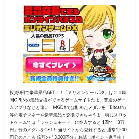
投資0円で豪華景品GET！！「ミリオンゲームDX」は２４時
間OPENの景品交換ができるゲームサイトだよ。普通のゲー
ムアプリなどと違い、MGDXでは貯めたメダルを「Bitcash」
等の電子マネーや豪華景品と交換できちゃうよ！特にスロッ
トゲームでは「ラッシュモード」に突入すると 1回で「3万
円」分のメダルをGET！ 当サイトから登録すると 通常1,500
円分のところ 倍額の「3,000円分」お試しポイント進呈中！