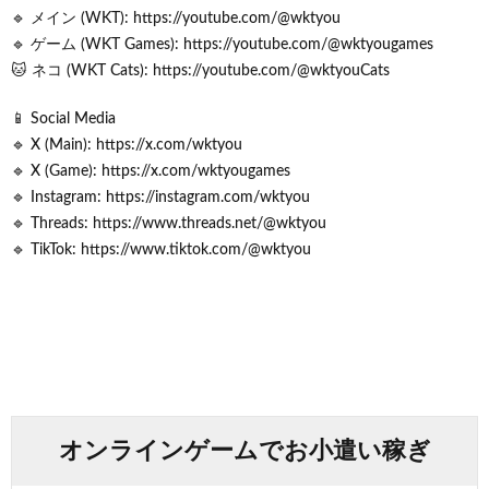
🔹 メイン (WKT): https://youtube.com/@wktyou
🔹 ゲーム (WKT Games): https://youtube.com/@wktyougames
🐱 ネコ (WKT Cats): https://youtube.com/@wktyouCats
📱 Social Media
🔹 X (Main): https://x.com/wktyou
🔹 X (Game): https://x.com/wktyougames
🔹 Instagram: https://instagram.com/wktyou
🔹 Threads: https://www.threads.net/@wktyou
🔹 TikTok: https://www.tiktok.com/@wktyou
オンラインゲームでお小遣い稼ぎ