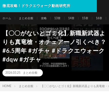
徹底攻略！ドラクエウォーク動画研究所
ホーム
まとめ全般
攻略
13章
14章
15章
16章
【〇〇がないとゴミ化】新職新武器よ
りも真竜槍・オチェアーノ引くべき？
#6.5周年 #ガチャ #ドラクエウォーク
#dqw #ガチャ
2026.03.25
まとめ全般
HOME
まとめ全般
【〇〇がないとゴミ化】新職新武器よりも真竜槍・オチェ