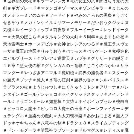
＃世界樹の天杖＃キラーマジンガ＃竜の女王の爪＃闇はらう光の大
剣＃ギガブレード＃マタンゴ＃ゾーマス＃ゾンビキラー＃まじんの
オノ＃ラーミアのムチ＃ソードイド＃やみのころもの黒炎＃うごく
せきぞう＃メガトンケイル＃サマーメモリー＃だいおうクジラ＃蜃
気楼＃ルイーダウィップ＃前夜祭＃ブルーイーター＃レッドイータ
ー＃天気のほこら＃メタルキングの大剣＃５周年＃あまぐもの杖＃
天地雷鳴士＃ホースデビル＃女神セレシアのつるぎ＃魔王ラスヴェ
ーザ＃魔王の地図＃りゅうおう＃バラモス＃バリゲーン＃究極進化
エビルプリースト＃ブレア＃迅雷天ミカヅチ＃グリザードの鋭牙＃
１６章＃堕天使の棺＃グリンガムの三竜鞭＃じごくのつかい＃サラ
マンダー＃やつざきアニマル＃魔幻槍＃異界の捕食者＃エスターク
の魔刃＃プッチ＃魔人＃水竜の短剣＃魔界の香水＃シルバリヌス＃
ラプラスの杖＃ようじゅつし＃にくきゅうミトン＃アリーナ＃バレ
ンタイン＃ゴールデンチョコ＃セイクリッドスタッフ＃メイデンド
ール＃ドラゴンボール＃如意棒＃大猿＃ホイポイカプセル＃桃白白
＃ピッコロ大魔王＃ピッコロ大魔王の玉座＃ボーンファイター＃デ
ュランダル＃血染めの魔剣＃大太刀朝神楽＃あかおにまる＃魔人ブ
ドゥ＃ケキちゃん＃八竜神の剣＃ドラクエ８＃スライムプディング
＃ドン・モグーラ＃暗黒神ラプソーン＃ドルマゲス＃レティス＃魔