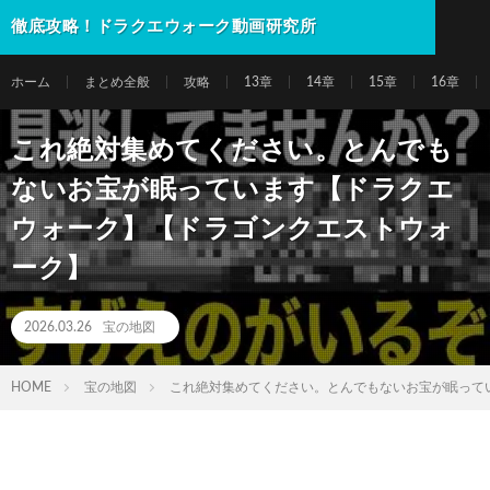
徹底攻略！ドラクエウォーク動画研究所
ホーム
まとめ全般
攻略
13章
14章
15章
16章
これ絶対集めてください。とんでも
ないお宝が眠っています【ドラクエ
ウォーク】【ドラゴンクエストウォ
ーク】
2026.03.26
宝の地図
HOME
宝の地図
これ絶対集めてください。とんでもないお宝が眠って