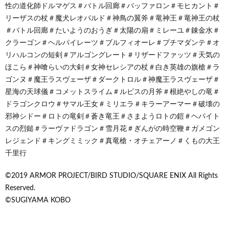
性の道化師ドルマゲス＃バトル回廊＃バッファロン＃モヒカント＃
リーザスの杖＃魔犬レオパルド＃神鳥の翼斧＃竜神王＃竜神王の杖
＃バトル回廊＃たいようのおうぎ＃太陽の扇＃ミレーユ＃錬金水＃
クラーゴン＃ヘルパイレーツ＃ブルフィオーレ＃プチマダンテ＃オ
リハルコンの短剣＃アルゴングレート＃リザードファッツ＃天気の
ほこら＃神喰らいの大剣＃女神セレシアの杖＃白き英雄の旗槍＃ラ
ゴンヌ＃魔王ラスヴェーザ＃ダークトロル＃神魔王ラスヴェーザ＃
星海の天球儀＃コメットスライム＃ルビスの月斧＃根絶やしの竜＃
ドラゴンクロウ＃サマル王女＃ミリエラ＃キラーアーマー＃破壊の
邪神シドー＃ロトの竜剣＃蒼き竜王＃さまようロトの鎧＃ヘパイト
スの烈鎚＃ラーヴァドラゴン＃雪月花＃ぎんがの時空鞭＃ガメゴン
レジェンド＃キングミミック＃真竜槍・オチェアーノ＃くもの大王
千里行
©2019 ARMOR PROJECT/BIRD STUDIO/SQUARE ENIX All Rights
Reserved.
©SUGIYAMA KOBO