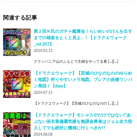
関連する記事
第２回Ｋ氏のガチャ鑑賞会！らいめいのけんを出す
までの雄姿をとくと見よ…！【ドラクエウォーク
_vol.207】
2024.03.13
グランバニア山のふもとで主婦をやってる勇 […][…]
【ドラクエウォーク】【茨城のひなのなののゆらめ
く地図】狩りやすいメラ地図。ブレアの炎槍ワンパ
ン周回！【dqw】
2024.07.15
【ドラクエウォーク】【茨城のひなのなのの […][…]
【ドラクエウォーク】モシャスがだけではない!?あ
ぶない浴衣装備蜃気楼を無課金勇者はジェム全力投
入してでも絶対に獲得に行くべきか!?
2024.08.08