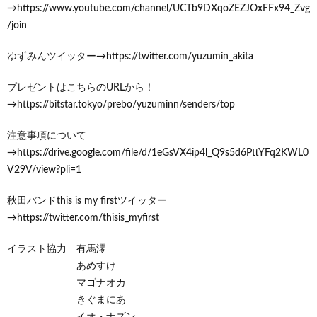
→https://www.youtube.com/channel/UCTb9DXqoZEZJOxFFx94_Zvg
/join
ゆずみんツイッター→https://twitter.com/yuzumin_akita
プレゼントはこちらのURLから！
→https://bitstar.tokyo/prebo/yuzuminn/senders/top
注意事項について
→https://drive.google.com/file/d/1eGsVX4ip4l_Q9s5d6PttYFq2KWL0
V29V/view?pli=1
秋田バンドthis is my firstツイッター
→https://twitter.com/thisis_myfirst
イラスト協力 有馬澪
あめすけ
マゴナオカ
きぐまにあ
イオ・ナズン