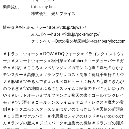
楽曲提供 this is my first
株式会社 光サプライズ
情報参考ｻｲﾄ みんドラ→https://9db.jp/dqwalk/
みんポケ→https://9db.jp/pokemongo/
クランベリーBotの宝の地図判定→cranberrybot.com
＃ドラクエウォーク＃DQW＃DQウォーク＃ドラゴンクエストウォ
ーク＃スマートウォーク＃秋田県＃YouTuber＃ユーチューバー＃ガ
チャ＃福引＃こころ＃レベリング＃メガモン＃心珠＃爆死＃なかま
モンスター＃高難度＃グランプリ＃コスト制限＃覚醒千里行＃カジ
ノ＃麻雀＃ツモるんです＃カルベロビュート＃狩人の心珠＃ぎんが
のつるぎ＃宝の地図＃ふるさとスライム＃闇竜のキバ＃えいゆうの
やり＃レッドオーガ＃ブルファング＃飛天の書＃ゴールデンクレイ
モア＃ツボ寄せ＃ゴールデンスライム＃オムド・レクス＃魔力の宝
剣＃ドラクエモンスターズ３＃はかいのてっきゅう＃天使の断頭台
＃１５章＃ヴァルハラー＃小悪魔セティアのロッド＃らいめいのけ
ん＃ランプの魔人＃ジゴスパーク＃血染めの魔剣＃ドランゴの闘斧