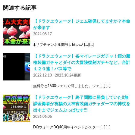
関連する記事
【ドラクエウォーク】ジェム確保してますか？本命
が来ます
2024.08.17
↓サブチャンネル開設↓ https:// […][…]
【ドラクエウォーク】各マイレージガチャ！鎧の魔
槍装備ガチャとダイの大冒険復刻ガチャなど、合計
１２０連！パス等で
2022.12.10
2023.10.24更新
無料分と1500ジェムで回しました。ジェ […][…]
【ドラクエウォーク】終了間際に勝負していた!!無
課金勇者が祝福の大神官装備ガチャダーマの神杖を
出すまでジェムぶっぱなす!!!
2026.06.06
DQウォークDQ40周年イベントがスター […][…]