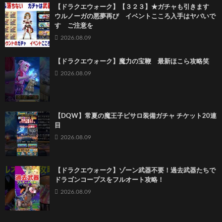
【ドラクエウォーク】【３２３】★ガチャも引きます
ウルノーガの悪夢再び イベントこころ入手はヤバいで
す ご注意を
2026.08.09
【ドラクエウォーク】魔力の宝鞭 最新ほこら攻略笑
2026.08.09
【DQW】常夏の魔王子ピサロ装備ガチャ チケット20連
目
2026.08.09
【ドラクエウォーク】ゾーン武器不要！過去武器たちで
ドラゴンコープスをフルオート攻略！
2026.08.09