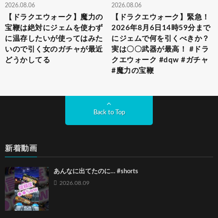
2026.08.06
2026.08.06
【ドラクエウォーク】魔力の
【ドラクエウォーク】緊急！
宝鞭は絶対にジェムを使わず
2026年8月6日14時59分まで
に温存したいが使ってはみた
にジェムで何を引くべきか？
いので引く女のガチャが最近
実は〇〇武器が最高！ #ドラ
どうかしてる
クエウォーク #dqw #ガチャ
#魔力の宝鞭
Back to Top
新着動画
あんなに出てたのに… #shorts
2026.08.09