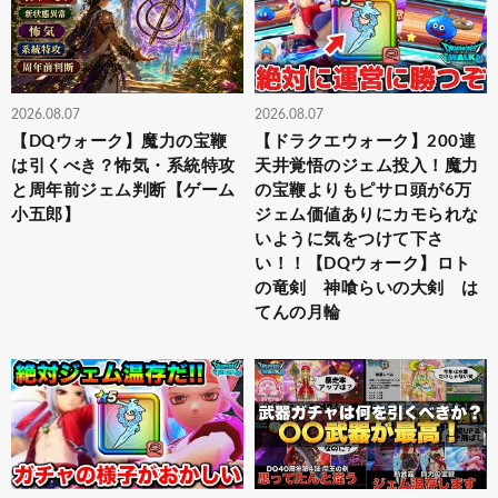
2026.08.07
2026.08.07
【DQウォーク】魔力の宝鞭
【ドラクエウォーク】200連
は引くべき？怖気・系統特攻
天井覚悟のジェム投入！魔力
と周年前ジェム判断【ゲーム
の宝鞭よりもピサロ頭が6万
小五郎】
ジェム価値ありにカモられな
いように気をつけて下さ
い！！【DQウォーク】ロト
の竜剣 神喰らいの大剣 は
てんの月輪