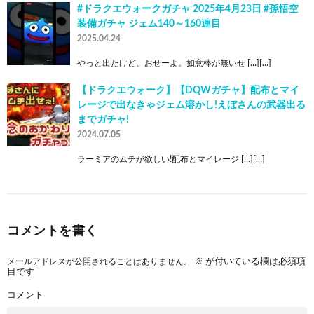
#ドラクエウォークガチャ 2025年4月23日 #孫悟空
装備ガチャ ジェム140～160連目
2025.04.24
やっと出たけど、おせーよ。如意棒が無いせ […][…]
【ドラクエウォーク】【DQWガチャ】配布とマイ
レージで出なきゃジェム溶かし!えぼさんの武器出る
までガチャ!
2024.07.05
ラーミアのムチが欲しい!配布とマイレージ […][…]
コメントを書く
メールアドレスが公開されることはありません。
※
が付いている欄は必須項
目です
コメント