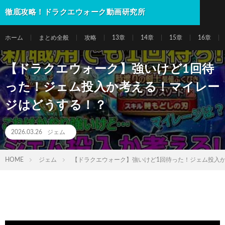
徹底攻略！ドラクエウォーク動画研究所
ホーム
まとめ全般
攻略
13章
14章
15章
16章
【ドラクエウォーク】強いけど1回待
った！ジェム投入か考える！マイレー
ジはどうする！？
2026.03.26
ジェム
HOME
ジェム
【ドラクエウォーク】強いけど1回待った！ジェム投入