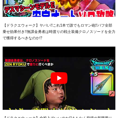
【ドラクエウォーク】ヤバい!!これ1本で誰でもロマン砲!!バフ全部
乗せ効果付き!!無課金勇者は時渡りの戦士装備クロノスソードを全力
で獲得するべきなのか!?