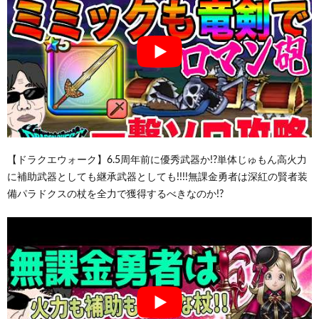
【ドラクエウォーク】6.5周年前に優秀武器か!?単体じゅもん高火力
に補助武器としても継承武器としても!!!!無課金勇者は深紅の賢者装
備パラドクスの杖を全力で獲得するべきなのか!?