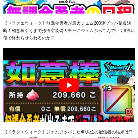
【ドラクエウォーク】無課金勇者が最大ジェム200連ブッパ勝負決
断！如意棒引くまで孫悟空装備ガチャにジェムぶっこんでいく!!浅い
傷で終わらせられるのか!?
【ドラクエウォーク】ジェムブッパした40人位の配信者の結果は!?