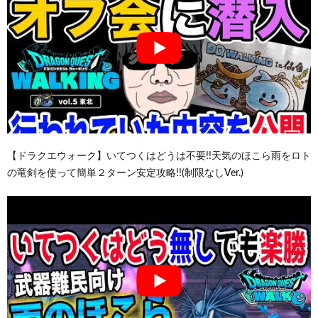
【ドラクエウォーク】いてつくはどうは不要!!天気のほこら雨をロト
の竜剣を使って簡単２ターン安定攻略!!(制限なしVer.)