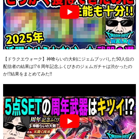
【ドラクエウォーク】神喰らいの大剣にジェムブッパした50人位の
配信者の結果は!?６周年記念ふくびきのジェムガチャは渋かったの
か!?結果をまとめてみた!!