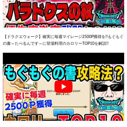
【ドラクエウォーク】確実に毎週マイレージ2500P獲得を!!もぐもぐ
の書～たべるんです～に登場料理のカロリーTOP10を解説!!