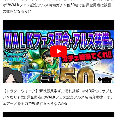
か!?WALKフェス記念アルス装備ガチャ他50連で無課金勇者は歓喜
の雄叫びなるか!?
【ドラクエウォーク】新状態異常ずぶ濡れ搭載!!単体3属性にサブも
いきなりも!!無課金勇者はWALKフェス記念アルス装備真竜槍・オチ
ェアーノを全力で獲得するべきなのか!?