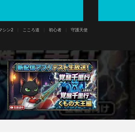
マシン2
こころ道
初心者
守護天使