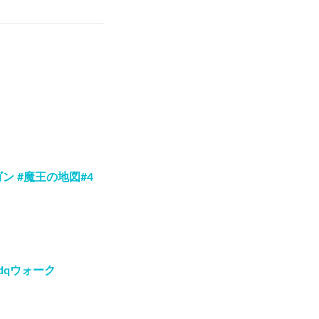
ゴン #魔王の地図#4
dqウォーク