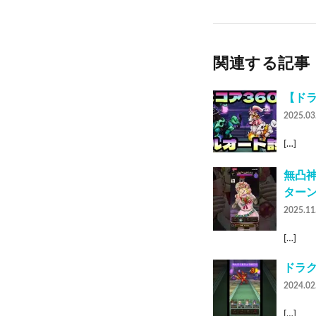
関連する記事
【ド
2025.03
[…]
無凸神
ター
2025.11
[…]
ドラク
2024.02
[…]