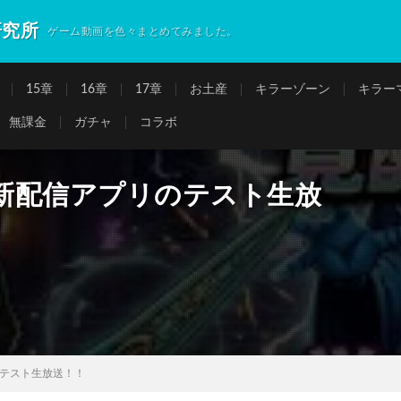
研究所
ゲーム動画を色々まとめてみました。
15章
16章
17章
お土産
キラーゾーン
キラー
無課金
ガチャ
コラボ
新配信アプリのテスト生放
テスト生放送！！