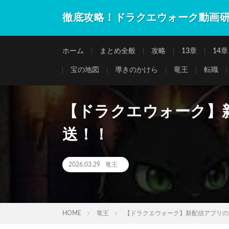
徹底攻略！ドラクエウォーク動画
ホーム
まとめ全般
攻略
13章
14章
宝の地図
導きのかけら
竜王
転職
【ドラクエウォーク】
送！！
2026.03.29
竜王
HOME
竜王
【ドラクエウォーク】新配信アプリの