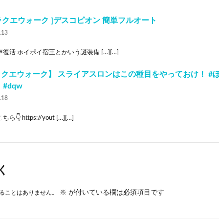
ドラクエウォーク ]デスコピオン 簡単フルオート
.13
復活 ホイポイ宿王とかいう謎装備 […][…]
クエウォーク】 スライアスロンはこの種目をやっておけ！ #ぼ
#dqw
.18
👇 https://yout […][…]
く
※
が付いている欄は必須項目です
ることはありません。