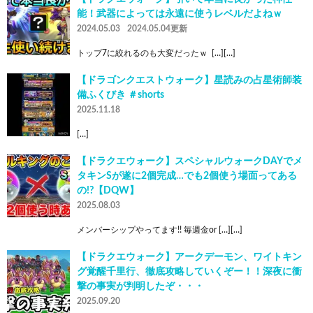
能！武器によっては永遠に使うレベルだよねｗ
2024.05.03
2024.05.04更新
トップ7に絞れるのも大変だったｗ  […][…]
【ドラゴンクエストウォーク】星読みの占星術師装
備ふくびき ＃shorts
2025.11.18
[…]
【ドラクエウォーク】スペシャルウォークDAYでメ
タキンSが遂に2個完成…でも2個使う場面ってある
の!?【DQW】
2025.08.03
メンバーシップやってます!! 毎週金or […][…]
【ドラクエウォーク】アークデーモン、ワイトキン
グ覚醒千里行、徹底攻略していくぞー！！深夜に衝
撃の事実が判明したぞ・・・
2025.09.20