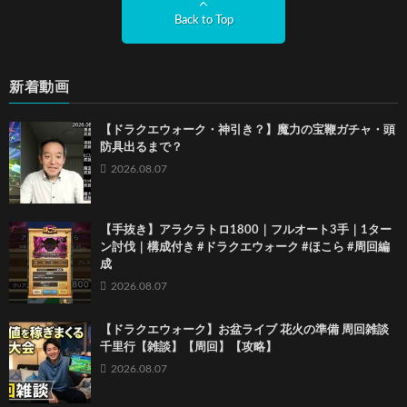
Back to Top
新着動画
【ドラクエウォーク・神引き？】魔力の宝鞭ガチャ・頭
防具出るまで？
2026.08.07
【手抜き】アラクラトロ1800｜フルオート3手｜1ター
ン討伐｜構成付き #ドラクエウォーク #ほこら #周回編
成
2026.08.07
【ドラクエウォーク】お盆ライブ 花火の準備 周回雑談
千里行【雑談】【周回】【攻略】
2026.08.07