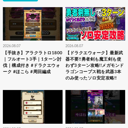
2026.08.07
2026.08.07
【手抜き】アラクラトロ1800
【ドラクエウォーク】最新武
｜フルオート3手｜1ターン討
器不要!!勇者剣も魔王剣も使
伐｜構成付き #ドラクエウォ
わず3ターン攻略!!メガモンド
ーク #ほこら #周回編成
ラゴンコープス戦を武器3本
のみ使ったソロ安定攻略!!