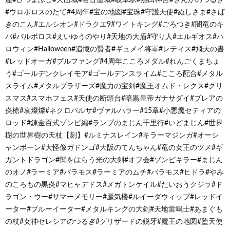
#ウロボロスのたて#4周年#宝の地図#宝珠#守護天使#ぬしさま#さば
きのこん#エルシオン#ドラクエ9#ワイトキング#ごろつき#闇竜のキ
バ#バルボロス#えいゆうのやり#天地の大盾#守り人#エルギオス#ハ
ロウィン#Halloween#追憶の賢者#ギュメイ将軍#レティス#飛天の書
#レッドオーガ#ブルファング#4周年こころメダル#れんごくまちょ
う#ゴールデンクレイモア#ゴールデンスライム#こころ配合#メタル
スライム#メタルブラザーズ#魔力の宝剣#魔王オムド・レクス#クリ
スマス#スマホフェス#天使の断頭台#暗黒皇帝ガナサダイ#ブレアの
炎槍#哀燦燦#ネクロバルサ#ヴァルハラー#15章#小悪魔セティアの
ロッド#錬金百式ゾンビ編#ランプのまじん千里行#いどまじん#世界
樹の世界樹の天杖【刻】#ルミナスレイン#キラーマジンガ#オーシ
ャンボーン#大怪像ガドンゴ#大阪のてんちゃん#竜の女王のツメ#ギ
ガントドラゴン#闇をはらう光の大剣#オフ会#ゾンビキラー#まじん
のオノ#ラーミア#バラモス#ラーミアのムチ#バラモス#ヒドラ#やみ
のころもの黒炎#マヒャデドス#メガトンケイル#だいおうクジラ#ド
ラゴン・ウー#サマーメモリー#蜃気楼#ルイーダウィップ#レッドイ
ーター#ブルーイーター#メタルキングの大剣#天地雷鳴士#あまぐも
の杖#女神セレシアのつるぎ#グリザードの鋭牙#魔王の地図#堕天使