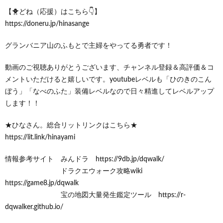
【🐥どね（応援）はこちら👇】
https://doneru.jp/hinasange
グランバニア山のふもとで主婦をやってる勇者です！
動画のご視聴ありがとうございます、チャンネル登録＆高評価＆コ
メントいただけると嬉しいです。youtubeレベルも「ひのきのこん
ぼう」「なべのふた」装備レベルなので日々精進してレベルアップ
します！！
★ひなさん。総合リットリンクはこちら★
https://lit.link/hinayami
情報参考サイト みんドラ https://9db.jp/dqwalk/
ドラクエウォーク攻略wiki
https://game8.jp/dqwalk
宝の地図大量発生鑑定ツール https://r-
dqwalker.github.io/