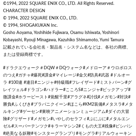
©1994, 2022 SQUARE ENIX CO., LTD. All Rights Reserved.
CHARACTER DESIGN
© 1994, 2022 SQUARE ENIX CO., LTD.
© 1994, SHOGAKUKAN Inc.
Gosho Aoyama, Yoshihide Fujiwara, Osamu Ishiwata, Yoshinori
Kobayashi, Ryouji Minagawa, Kazuhiko Shimamoto, Yumi Tamura
記載されている会社名・製品名・システム名などは、各社の商標、
または登録商標です。
#ドラクエウォーク＃DQW＃DQウォーク#メドローア＃ウロボロス
のつえ#ガチャ#爆死#課金#マイレージ#金欠#防具#武器 #ドルオー
ラ #100連 #連目#ニンジャ#特級職#フレイザード#ミストバーン#グ
レイツェル#ドラゴン#ハドラー#こころS#ニンジャ#ピックアップ#
微課金#ホラービースト#覚醒千里#アラグネ#討伐#メガモン#対決#
勝負#ふくびき#ブラバニクイーン#ほこら#KM2装備#メタスラ#メタ
ルキング#ゲーセン#東映アニメーションミュージアム#ダイの大冒
険#グリザード#メガモン#いやしのセラフィ#ぷにぷに#メタルエン
ゼル#スーパーテンツク#キラーマシン2#くもの大王#残像#ビシバシ
#絶美なる妖鞭#モンスターグランプリ#モングラ#リアルウォーキン