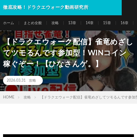
徹底攻略！ドラクエウォーク動画研究所
ホーム
まとめ全般
攻略
13章
14章
15章
16章
【ドラクエウォーク配信】雀竜めざし
てツモるんです参加型！WINコイン
稼ぐぞー！【ひなさんゲ。】
2026.03.31
攻略
HOME
攻略
【ドラクエウォーク配信】雀竜めざしてツモるんです参加