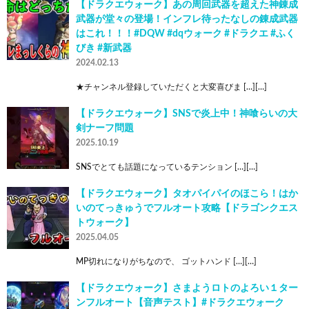
【ドラクエウォーク】あの周回武器を超えた神錬成
武器が堂々の登場！インフレ待ったなしの錬成武器
はこれ！！！#DQW #dqウォーク #ドラクエ #ふく
びき #新武器
2024.02.13
★チャンネル登録していただくと大変喜びま […][…]
【ドラクエウォーク】SNSで炎上中！神喰らいの大
剣ナーフ問題
2025.10.19
SNSでとても話題になっているテンション […][…]
【ドラクエウォーク】タオパイパイのほこら！はか
いのてっきゅうでフルオート攻略【ドラゴンクエス
トウォーク】
2025.04.05
MP切れになりがちなので、 ゴットハンド […][…]
【ドラクエウォーク】さまようロトのよろい１ター
ンフルオート【音声テスト】#ドラクエウォーク