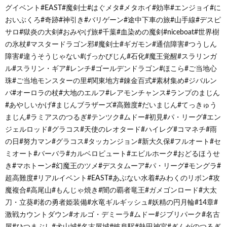
グイベント#EAST#魔剣士#はぐメタ#メタホイ#効率#エンジョイ#に
おいぶくろ#奇跡#神引き#バリゲーン#途中下車の旅#山手線#デスピ
サロ#獄炎の大剣#おみやげ旅#千葉#血染めの魔剣#niceboat#世界樹
の氷杖#マスタードラゴン邪#魔剣士#ギガモン#通信障害#つうしん
障害#違うそうじゃない#げっかびじん#石化#魔王覚醒#スラリンガ
ル#スラリン・ギア#レンチ#ゴールデンドラゴン#ほこら#ご当地心
珠#ご当地モンスターの里#関東地方#錬金百式#素材集め#ジバルン
バ#オーロラの杖#大地のエルフ#レアモンチャンス#ランプのまじん
#あやしいかげ#まじんブラザーズ#高難度#だいまじん#てっきゅう
まじん#ラミアスのつるぎ#テンツク#ムドー#初見#パ・リーグ#エン
ジェルロッド#グラコス#天使のレオタード#ハイレグ#コマネチ#雨
の日#努力マン#グラコス#タッカンジョン#新大久保#フルオート#セ
ミオート#バーバラ#カルベロビュート#エビルホーク#おどるほうせ
き#マホトーン#幻魔王のツメ#デスタムーア#パ・リーグ#モングラ#
超高難度#リアルイベント#EAST#あぶない水着#みわくのリボン#攻
魔複合#高尾山#もんじゃ焼き#闇の覇者竜王#ガメゴンロード#大太
刀・立葵#渚の勇者姫装備#水竜ギルギッシュ#妖精の円月輪#14章#
激戦カウントダウン#オルゴ・デミーラ#ムドー#ジブリパーク#名古
屋#ひつまぶし#犬山城#名古屋城#岐阜駅#熱田神宮#ぎんがのつるぎ