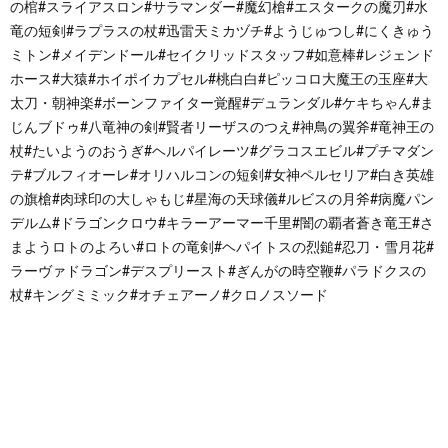
の棺#スライアスロン#サラマンダー#魔幻槍#エスタークの魔刃#水
竜の短剣#ラプラスの杖#迅雷天ミカヅチ#ようじゅつし#にくきゅう
ミトン#メイデンドール#セイクリッドスタッフ#如意棒#レジェンド
ホース#大猿#ホイポイカプセル#桃白白#ピッコロ大魔王の玉座#大
太刀・朝神楽#ボーンファイター覚醒#デュランダル#ケキちゃん#ま
じんブドゥ#八竜神の剣#賢者リーザスのつえ#神鳥の翼斧#竜神王の
杖#たいようのおうぎ#ヘルパイレーツ#グラコスエビル#プチマダン
テ#ブルフィオーレ#オリハルコンの短剣#女神ペルセリア#白き英雄
の旗槍#肉球印の大しゃもじ#星海の天球儀#ルビスの月斧#病魔パン
デルム#ドラゴンクロウ#キラーアーマー千里#闇の覇者蒼き竜王#さ
まようロトのよろい#ロトの竜剣#ヘパイトスの烈鎚#忍刀・雪月花#
ラーヴァドラゴン#デスプリースト#ぎんがの時空鞭#パラドクスの
杖#キングミミック#オチェアーノ#クロノスソード