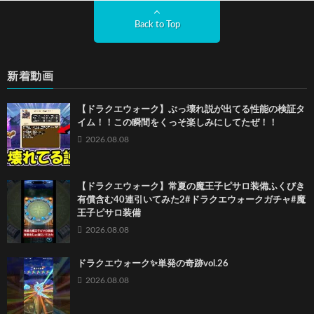
Back to Top
新着動画
【ドラクエウォーク】ぶっ壊れ説が出てる性能の検証タ
イム！！この瞬間をくっそ楽しみにしてたぜ！！
2026.08.08
【ドラクエウォーク】常夏の魔王子ピサロ装備ふくびき
有償含む40連引いてみた2#ドラクエウォークガチャ#魔
王子ピサロ装備
2026.08.08
ドラクエウォーク✨単発の奇跡vol.26
2026.08.08