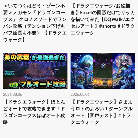
＜いてつくはどう・ゾーン不
【ドラクエウォーク/お絵描
要＞メガモン「ドラゴンコー
き】Excelの図形だけでリッカ
プス」 クロノスソードでワン
を描いてみた【DQWalk/エク
パン攻略（テンション下げも
セルアート】#shorts #ドラク
バフ延長も不要） 【ドラクエ
エウォーク
ウォーク】
2026.08.06
2026.08.06
【ドラクエウォーク】ほとん
【ドラクエウォーク】さまよ
どオートで攻略できます！ド
うロトのよろい１ターンフル
ラゴンコープスほぼオート攻
オート【音声テスト】#ドラ
略
クエウォーク