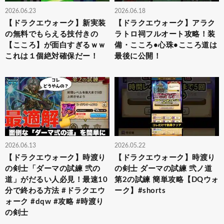
2026.06.23
2026.06.18
【ドラクエウォーク】新実装
【ドラクエウォーク】アラク
の無料でもらえる技付きの
ラトロ祠フルオート攻略！装
【こころ】が面白すぎるｗｗ
備・こころ•心珠•こころ道は
これは１個絶対確保だー！
最後に公開！
2026.06.13
2026.05.22
【ドラクエウォーク】時渡り
【ドラクエウォーク】時渡り
の剣士「ダーマの試練 弐の
の剣士 ダーマの試練 弐ノ道
道」がだるい人必見！最速10
第2の試練 簡単攻略【DQウォ
分で終わる方法 #ドラクエウ
ーク】#shorts
ォーク #dqw #攻略 #時渡り
の剣士