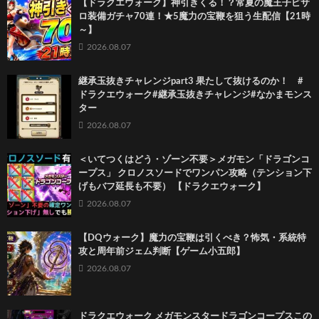
【ドラクエウォーク】神引きくる！？常夏の魔王子ピサ
ロ装備ガチャ70連！★5魔力の宝鞭を狙う生配信【21時
～】
2026.08.07
継承玉抜きチャレンジpart3 果たして抜けるのか！ #
ドラクエウォーク#継承玉抜きチャレンジ#なかまモンス
ター
2026.08.07
＜いてつくはどう・ゾーン不要＞メガモン「ドラゴンコ
ープス」 クロノスソードでワンパン攻略（テンション下
げもバフ延長も不要） 【ドラクエウォーク】
2026.08.07
【DQウォーク】魔力の宝鞭は引くべき？怖気・系統特
攻と周年前ジェム判断【ゲーム小五郎】
2026.08.07
ドラクエウォーク メガモンスタードラゴンコープスこの