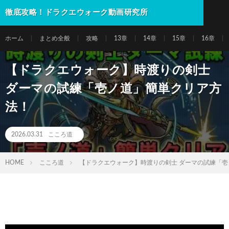
徹底攻略！ドラクエウォーク動画研究所
ホーム
まとめ全般
攻略
13章
14章
15章
16章
【ドラクエウォーク】時渡りの剣士
ダーマの試練「壱ノ道」簡単クリア方
法！
2026.03.31
こころ道
HOME
こころ道
【ドラクエウォーク】時渡りの剣士 ダーマの試練「