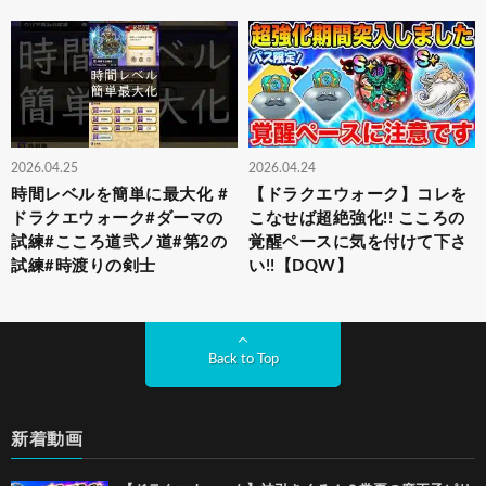
2026.04.25
2026.04.24
時間レベルを簡単に最大化 #
【ドラクエウォーク】コレを
ドラクエウォーク#ダーマの
こなせば超絶強化!! こころの
試練#こころ道弐ノ道#第2の
覚醒ペースに気を付けて下さ
試練#時渡りの剣士
い!!【DQW】
Back to Top
新着動画