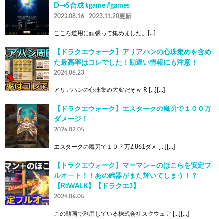
D→S合成 #game #games
2023.08.16
2023.11.20更新
こころ道用に頑張って集めました。[…]
【ドラクエウォーク】アリアハンの心珠集めを含め
た最高率はコレでした！勘違い情報にも注意！
2024.06.23
アリアハンの心珠集め大変だぞｗ R […][…]
【ドラクエウォーク】エスタークの魔刃で１００万
ダメージ！
2026.02.05
エスタークの魔刃で１０７万2,861ダメ […][…]
【ドラクエウォーク】マーマン＋のほこらを安定フ
ルオート！！あの武器がまた輝いてしまう！？
【ReWALK】【ドラクエ3】
2024.06.05
この動画で利用している株式会社スクウェア […][…]