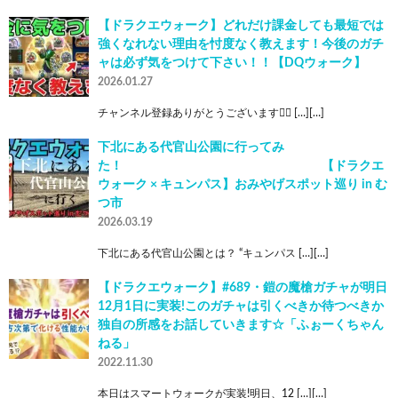
【ドラクエウォーク】どれだけ課金しても最短では
強くなれない理由を忖度なく教えます！今後のガチ
ャは必ず気をつけて下さい！！【DQウォーク】
2026.01.27
チャンネル登録ありがとうございます🙇‍♂ […][…]
下北にある代官山公園に行ってみ
た！ 【ドラクエ
ウォーク × キュンパス】おみやげスポット巡り in む
つ市
2026.03.19
下北にある代官山公園とは？ “キュンパス […][…]
【ドラクエウォーク】#689・鎧の魔槍ガチャが明日
12月1日に実装!このガチャは引くべきか待つべきか
独自の所感をお話していきます☆「ふぉーくちゃん
ねる」
2022.11.30
本日はスマートウォークが実装!明日、12 […][…]