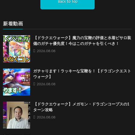
Back to Top
新着動画
【ドラクエウォーク】魔力の宝鞭の評価と水着ピサロ装
備のガチャ優先度！今はこのガチャを引くべき！
2026.08.08
ガチャります！ラッキーな宝鞭を！【ドラゴンクエスト
ウォーク】
2026.08.08
【ドラクエウォーク】メガモン・ドラゴンコープスの1
ターン攻略
2026.08.08