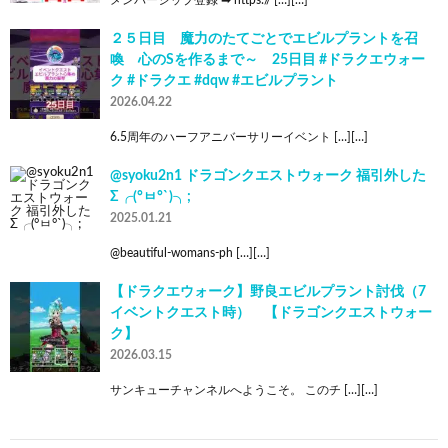
２５日目 魔力のたてごとでエビルプラントを召
喚 心のSを作るまで～ 25日目 #ドラクエウォー
ク #ドラクエ #dqw #エビルプラント
2026.04.22
6.5周年のハーフアニバーサリーイベント […][…]
@syoku2n1 ドラゴンクエストウォーク 福引外した
Σ╭(°ㅂ°`)╮;
2025.01.21
@beautiful-womans-ph […][…]
【ドラクエウォーク】野良エビルプラント討伐（7
イベントクエスト時） 【ドラゴンクエストウォー
ク】
2026.03.15
サンキューチャンネルへようこそ。 このチ […][…]