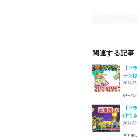
関連する記事
【ド
モン
2024.05
やられっ
【ド
けて
2024.09
ギガモン