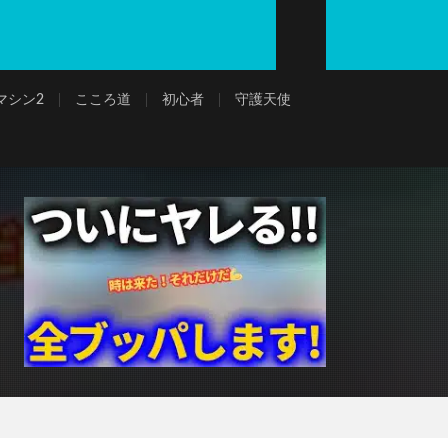
マシン2
こころ道
初心者
守護天使