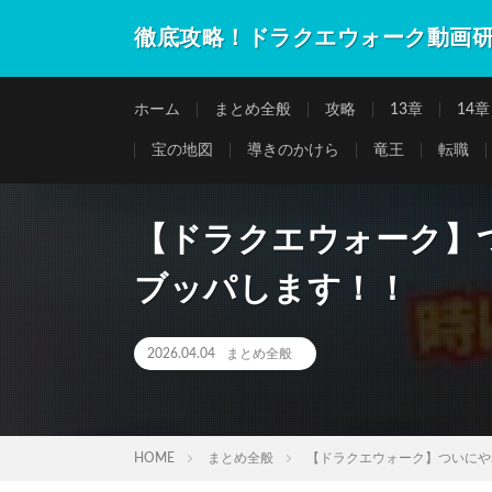
徹底攻略！ドラクエウォーク動画
ホーム
まとめ全般
攻略
13章
14章
宝の地図
導きのかけら
竜王
転職
【ドラクエウォーク】
ブッパします！！
2026.04.04
まとめ全般
HOME
まとめ全般
【ドラクエウォーク】ついにや