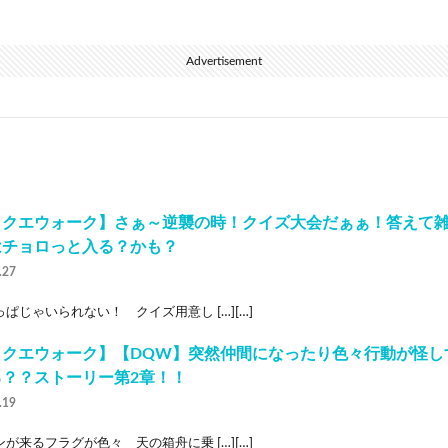
Advertisement
ラクエウォーク】さぁ～逆襲の時！クイズ大会だぁぁ！答えて
はチョロっと入る？かも？
.27
ぱじゃいられない！ クイズ用意し […][…]
ラクエウォーク】【DQW】突然仲間になったり色々行動が怪し
る？？ストーリー第2章！！
.19
が来るフラグが色々 天の箱舟に乗 […][…]