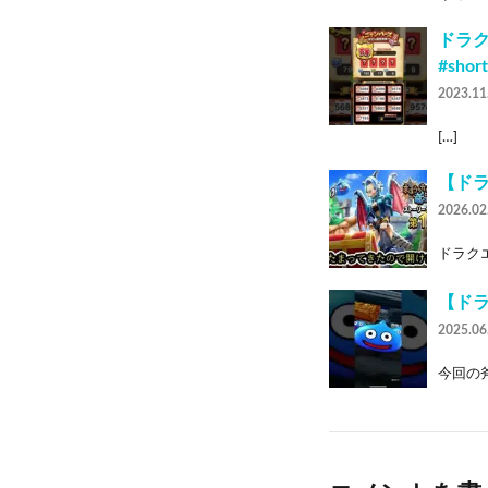
ドラク
#short
2023.11
[…]
【ド
2026.02
ドラクエ
【ド
2025.06
今回の斧