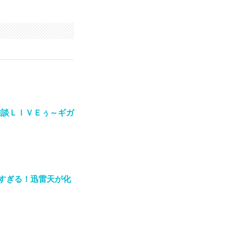
雑談ＬＩＶＥぅ～ギガ
すぎる！迅雷天が化