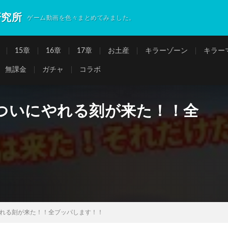
研究所
ゲーム動画を色々まとめてみました。
15章
16章
17章
お土産
キラーゾーン
キラー
無課金
ガチャ
コラボ
ついにやれる刻が来た！！全
れる刻が来た！！全ブッパします！！