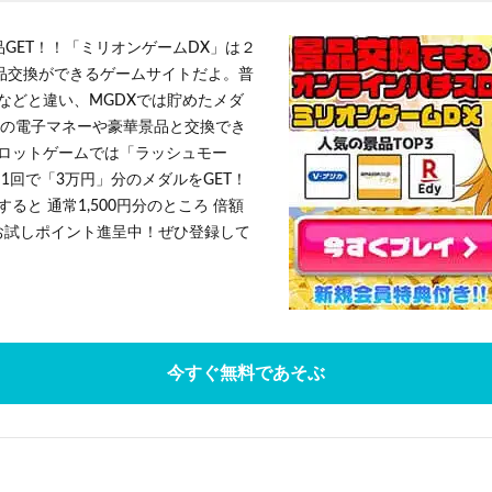
品GET！！「ミリオンゲームDX」は２
景品交換ができるゲームサイトだよ。普
などと違い、MGDXでは貯めたメダ
h」等の電子マネーや豪華景品と交換でき
ロットゲームでは「ラッシュモー
1回で「3万円」分のメダルをGET！
ると 通常1,500円分のところ 倍額
」お試しポイント進呈中！ぜひ登録して
今すぐ無料であそぶ