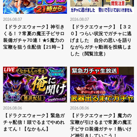
2026.08.07
2026.08.07
【ドラクエウォーク】神引き
【ドラクエウォーク】【３２
くる！？常夏の魔王子ピサロ
０】つらい状況でガチャに逃
装備ガチャ70連！★5魔力の
げました 自分の思いを語り
宝鞭を狙う生配信【21時～】
ながらガチャ動画を投稿しま
した（閲覧注意）
2026.08.06
2026.08.06
【ドラクエウォーク】緊急ガ
【ドラクエウォーク】魔力の
チャ配信！頭でるまでやめれ
宝鞭が引けるまで常夏の魔王
まてん！【なかもん】
子ピサロ装備ガチャ！熱いけ
ど神引きしていこう！