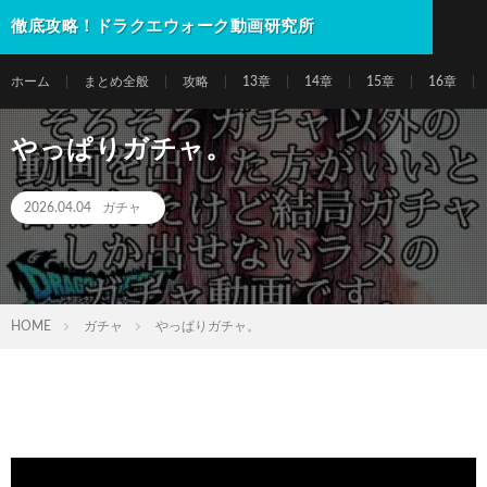
徹底攻略！ドラクエウォーク動画研究所
ホーム
まとめ全般
攻略
13章
14章
15章
16章
やっぱりガチャ。
2026.04.04
ガチャ
HOME
ガチャ
やっぱりガチャ。