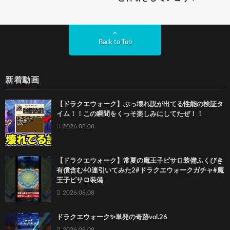
Back to Top
新着動画
【ドラクエウォーク】ぶっ壊れ説が出てる性能の検証タ
イム！！この瞬間をくっそ楽しみにしてたぜ！！
2026.08.08
【ドラクエウォーク】常夏の魔王子ピサロ装備ふくびき
有償含む40連引いてみた2#ドラクエウォークガチャ#魔
王子ピサロ装備
2026.08.08
ドラクエウォーク✨単発の奇跡vol.26
2026.08.08