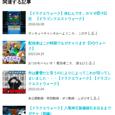
関連する記事
【ドラクエウォーク】休むんです。ⅣⅤⅥ㉗-9日
目 【ドラゴンクエストウォーク】
2026.06.08
サンキューチャンネルへようこそ。 このチ […][…]
配信者はこの時期でもガチャります【DQウォー
ク】
2023.04.29
おつかれーらいす！ 配信者こそ、 誰もひ […][…]
外は豪雪だと言うのによりによってこれが沼ってし
まいました・・・【ドラクエウォーク】【ドラゴン
クエストウォーク】
2023.01.04
未公開動画・特別動画・ボツ動画・ふざけす […][…]
【ドラクエウォーク】八竜神王装備福引き出るまで
ガチャ（前編）