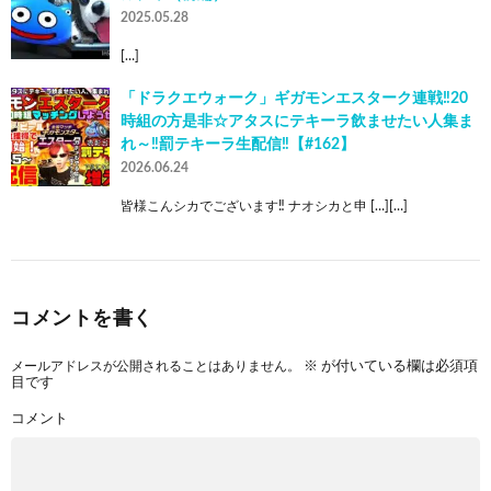
2025.05.28
[…]
「ドラクエウォーク」ギガモンエスターク連戦‼20
時組の方是非☆アタスにテキーラ飲ませたい人集ま
れ～‼罰テキーラ生配信‼【#162】
2026.06.24
皆様こんシカでございます‼ ナオシカと申 […][…]
コメントを書く
メールアドレスが公開されることはありません。
※
が付いている欄は必須項
目です
コメント