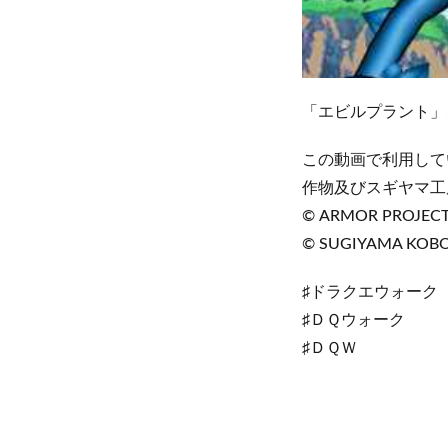
「エビルプラント」
この動画で利用して
作物及びスギヤマ工
© ARMOR PROJECT/B
© SUGIYAMA KOB
♯ドラクエウォーク
♯ＤＱウォーク
♯ＤＱＷ