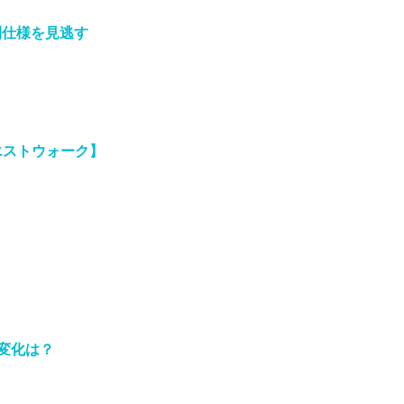
別仕様を見逃す
エストウォーク】
変化は？