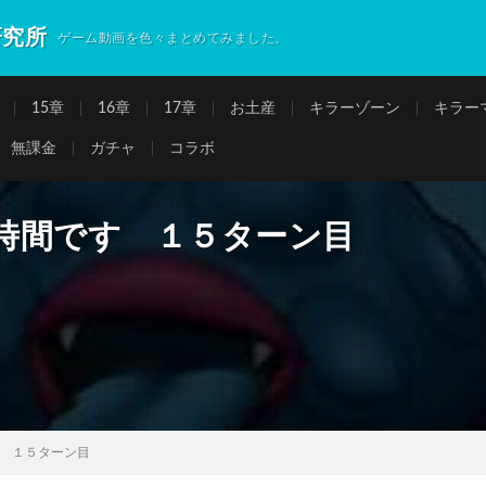
研究所
ゲーム動画を色々まとめてみました。
15章
16章
17章
お土産
キラーゾーン
キラー
無課金
ガチャ
コラボ
時間です １５ターン目
 １５ターン目