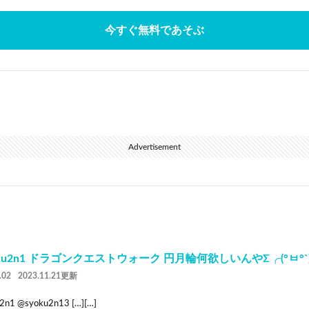
今すぐ無料であそぶ
Advertisement
oku2n1 ドラゴンクエストウォーク 円月輪何欲しいんやΣ╭(°ㅂ°`)
.02
2023.11.21更新
2n1 @syoku2n13 […][…]