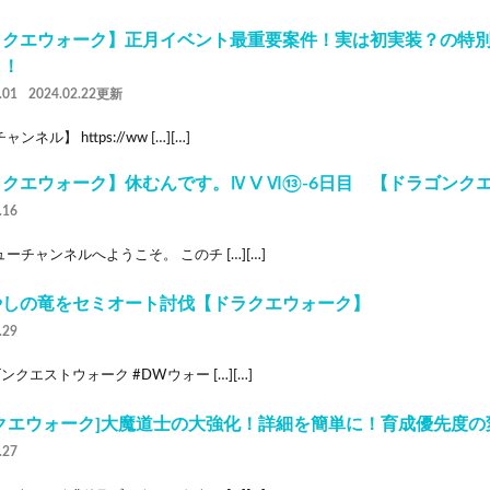
ラクエウォーク】正月イベント最重要案件！実は初実装？の特
・！
.01
2024.02.22更新
ンネル】 https://ww […][…]
ラクエウォーク】休むんです。ⅣⅤⅥ⑬-6日目 【ドラゴンク
.16
ーチャンネルへようこそ。 このチ […][…]
やしの竜をセミオート討伐【ドラクエウォーク】
.29
ンクエストウォーク #DWウォー […][…]
ラクエウォーク]大魔道士の大強化！詳細を簡単に！育成優先度の
.27