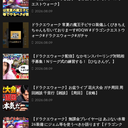
エストウォーク】
2026.08.09
ドラクエウォーク 常夏の魔王子ピサロ装備ふくびきちえ
ちゃんも引いておりまーす#DQW #ドラゴンクエストウ
ォーク#ドラクエウォーク#ガチャ
2026.08.09
【ドラクエウォーク配信】なかモンスパーリング対戦相
手募集！Nリーグ式の練習する！【ひなさんゲ。】
2026.08.09
【ドラクエウォーク】お盆ライブ 花火大会 ガチ周回 周
回雑談 千里行【雑談】【周回】【攻略】
2026.08.09
【ドラクエウォーク】無課金プレイヤーは あぶない水着
26装備 にジェム等を使うべきか語ります【ドラゴンク