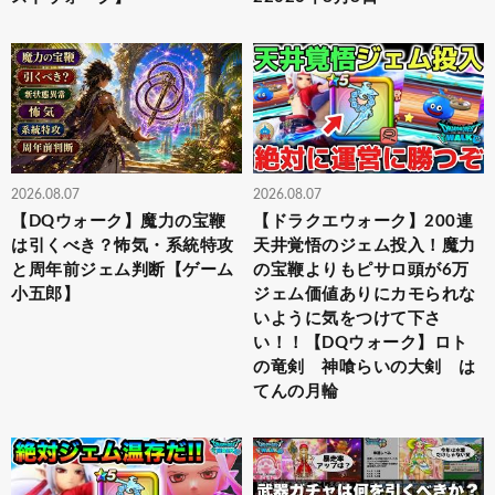
2026.08.07
2026.08.07
【DQウォーク】魔力の宝鞭
【ドラクエウォーク】200連
は引くべき？怖気・系統特攻
天井覚悟のジェム投入！魔力
と周年前ジェム判断【ゲーム
の宝鞭よりもピサロ頭が6万
小五郎】
ジェム価値ありにカモられな
いように気をつけて下さ
い！！【DQウォーク】ロト
の竜剣 神喰らいの大剣 は
てんの月輪