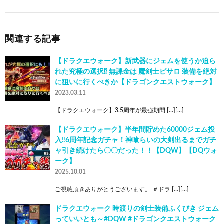
関連する記事
【ドラクエウォーク】新武器にジェムを使うか迫ら
れた究極の選択⁉︎ 無課金は 魔剣士ピサロ 装備を絶対
に狙いに行くべきか【ドラゴンクエストウォーク】
2023.03.11
【ドラクエウォーク】3.5周年が最強期間 […][…]
【ドラクエウォーク】半年間貯めた60000ジェム投
入‼︎6周年記念ガチャ！神喰らいの大剣出るまでガチ
ャ引き続けたら〇〇だった！！【DQW】【DQウォ
ーク】
2025.10.01
ご視聴頂きありがとうございます。 ＃ドラ […][…]
ドラクエウォーク 時渡りの剣士装備ふくびき ジェム
っていいとも～#DQW #ドラゴンクエストウォーク