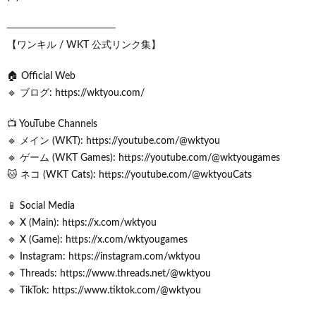
──────────────
【ワンキル / WKT 公式リンク集】
🏠 Official Web
🔹 ブログ: https://wktyou.com/
📺 YouTube Channels
🔹 メイン (WKT): https://youtube.com/@wktyou
🔹 ゲーム (WKT Games): https://youtube.com/@wktyougames
🐱 ネコ (WKT Cats): https://youtube.com/@wktyouCats
📱 Social Media
🔹 X (Main): https://x.com/wktyou
🔹 X (Game): https://x.com/wktyougames
🔹 Instagram: https://instagram.com/wktyou
🔹 Threads: https://www.threads.net/@wktyou
🔹 TikTok: https://www.tiktok.com/@wktyou