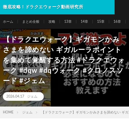
徹底攻略！ドラクエウォーク動画研究所
ホーム
まとめ全般
攻略
13章
14章
15章
16章
【ドラクエウォーク】ギガモンかみ
さまを諦めない ギガルーラポイント
を集めて覚醒する方法 #ドラクエウォ
ーク #dqw #dqウォーク #クロノスソ
ード #ジェム
2026.04.17
ジェム
HOME
ジェム
【ドラクエウォーク】ギガモンかみさまを諦めない ギガルー