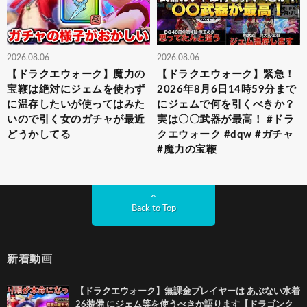
2026.08.06
2026.08.06
【ドラクエウォーク】魔力の
【ドラクエウォーク】緊急！
宝鞭は絶対にジェムを使わず
2026年8月6日14時59分まで
に温存したいが使ってはみた
にジェムで何を引くべきか？
いので引く女のガチャが最近
実は〇〇武器が最高！ #ドラ
どうかしてる
クエウォーク #dqw #ガチャ
#魔力の宝鞭
Back to Top
新着動画
【ドラクエウォーク】無課金プレイヤーは あぶない水着
26装備 にジェム等を使うべきか語ります【ドラゴンク