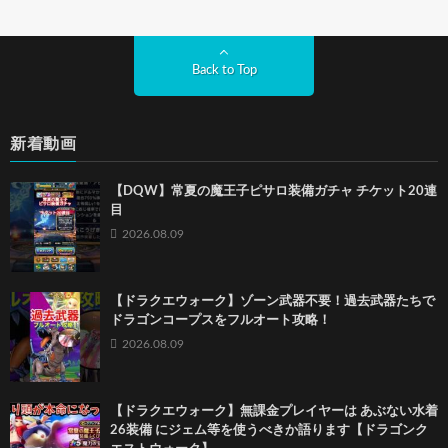
Back to Top
新着動画
【DQW】常夏の魔王子ピサロ装備ガチャ チケット20連
目
2026.08.09
【ドラクエウォーク】ゾーン武器不要！過去武器たちで
ドラゴンコープスをフルオート攻略！
2026.08.09
【ドラクエウォーク】無課金プレイヤーは あぶない水着
26装備 にジェム等を使うべきか語ります【ドラゴンク