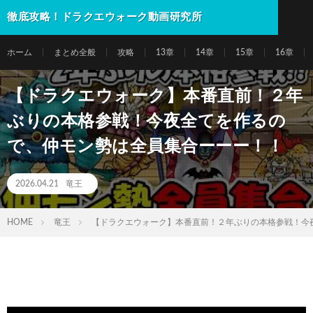
徹底攻略！ドラクエウォーク動画研究所
ホーム
まとめ全般
攻略
13章
14章
15章
16章
【ドラクエウォーク】本番直前！２年
ぶりの本格参戦！今夜全てを作るの
で、仲モン勢は全員集合ーーー！！
2026.04.21
竜王
HOME
竜王
【ドラクエウォーク】本番直前！２年ぶりの本格参戦！今