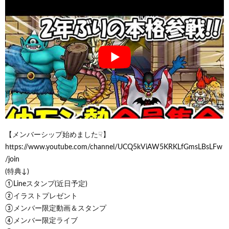
【メンバーシップ始めました☟】
https://www.youtube.com/channel/UCQ5kViAW5KRKLfGmsLBsLFw
/join
(特典↓)
①Lineスタンプ(近日予定)
②イラストプレゼント
③メンバー限定動画＆スタンプ
④メンバー限定ライブ