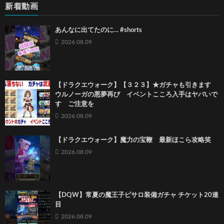
新着動画
あんなに出てたのに… #shorts
2026.08.09
【ドラクエウォーク】【３２３】★ガチャも引きます
ウルノーガの悪夢再び イベントこころ入手はヤバいで
す ご注意を
2026.08.09
【ドラクエウォーク】魔力の宝鞭 最新ほこら攻略笑
2026.08.09
【DQW】常夏の魔王子ピサロ装備ガチャ チケット20連
目
2026.08.09