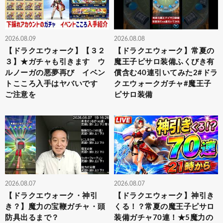
2026.08.09
2026.08.08
【ドラクエウォーク】【３２
【ドラクエウォーク】常夏の
３】★ガチャも引きます ウ
魔王子ピサロ装備ふくびき有
ルノーガの悪夢再び イベン
償含む40連引いてみた2#ドラ
トこころ入手はヤバいです
クエウォークガチャ#魔王子
ご注意を
ピサロ装備
2026.08.07
2026.08.07
【ドラクエウォーク・神引
【ドラクエウォーク】神引き
き？】魔力の宝鞭ガチャ・頭
くる！？常夏の魔王子ピサロ
防具出るまで？
装備ガチャ70連！★5魔力の