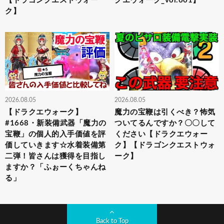
【ドラゴンクエストウォー
クエウォーク_vol.601】
ク】
2026.08.05
2026.08.05
【ドラクエウォーク】
魔力の宝鞭は引くべき？怖気
#1668・新装備武器「魔力の
ついてるんですか？〇〇して
宝鞭」の個人的入手価値を評
ください【ドラクエウォー
価していきます☆水着装備第
ク】【ドラゴンクエストウォ
二弾！皆さんは獲得を目指し
ーク】
ますか？「ふぉーくちゃんね
る」
Back to Top