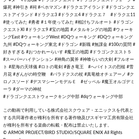
爆死 #神引き #祠 #ベホマズン #ドラクエアイランド #ドラゴンクエ
ストアイランド #ドラクエ3 #ドラクエ4 #ドラクエ７ #ドラクエ11
#使ってみた #勇者 #１年使ってみた #相討ちフルオート #ドラゴン
クエストXI #ドラクエ9 #宝の地図 #メタルキングの地図 #ウォーキ
ングEast #ウォーキングWest #DQウォーキング #DQウォーキング
九州 #DQウォーキング東北 #ドラゴン #新職 #無課金 #100の質問 #
好きすぎる #おつかれーらいす #魔王の地図 #ドラゴンクエスト５
#スーパーハイテンション #神鳥の翼斧 #神喰らいの大剣 #フルオー
ト #星海の天球儀 #ロトの竜剣 #蒼き竜王 #へパイトスの烈槌 #雪
月花 #ぎんがの時空鞭 #パラドクスの杖 #真竜槍オチェアーノ #ク
ロノスソード #デスマシーンモデルＥ #ゼッペル #魔王オルゴデミ
ーラ #ダーマの神杖
#ドラゴンクエストウォークキング中部 #dqウォーキング中部
この動画で利用している株式会社スクウェア・エニックスを代表と
する共同著作者が権利を所有する著作物及びスギヤマ工房有限会社
が権利を所有する楽曲の転載・配布は禁止いたします。
© ARMOR PROJECT/BIRD STUDIO/SQUARE ENIX All Rights