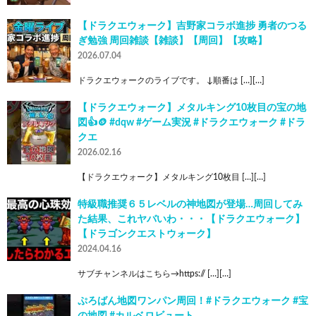
【ドラクエウォーク】吉野家コラボ進捗 勇者のつる
ぎ勉強 周回雑談【雑談】【周回】【攻略】
2026.07.04
ドラクエウォークのライブです。 ↓順番は […][…]
【ドラクエウォーク】メタルキング10枚目の宝の地
図👍🪙 #dqw #ゲーム実況 #ドラクエウォーク #ドラ
クエ
2026.02.16
【ドラクエウォーク】メタルキング10枚目 […][…]
特級職推奨６５レベルの神地図が登場…周回してみ
た結果、これヤバいわ・・・【ドラクエウォーク】
【ドラゴンクエストウォーク】
2024.04.16
サブチャンネルはこちら→https:// […][…]
ぷろばん地図ワンパン周回！#ドラクエウォーク #宝
の地図 #カルベロビュート