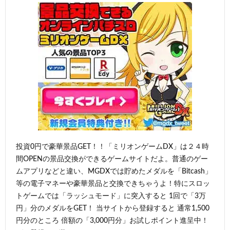
投資0円で豪華景品GET！！「ミリオンゲームDX」は２４時
間OPENの景品交換ができるゲームサイトだよ。普通のゲー
ムアプリなどと違い、MGDXでは貯めたメダルを「Bitcash」
等の電子マネーや豪華景品と交換できちゃうよ！特にスロッ
トゲームでは「ラッシュモード」に突入すると 1回で「3万
円」分のメダルをGET！ 当サイトから登録すると 通常1,500
円分のところ 倍額の「3,000円分」お試しポイント進呈中！