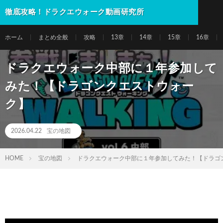
徹底攻略！ドラクエウォーク動画研究所
ホーム
まとめ全般
攻略
13章
14章
15章
16章
ドラクエウォーク中部に１年参加して
みた！【ドラゴンクエストウォー
ク】
2026.04.22
宝の地図
HOME
宝の地図
ドラクエウォーク中部に１年参加してみた！【ドラゴ